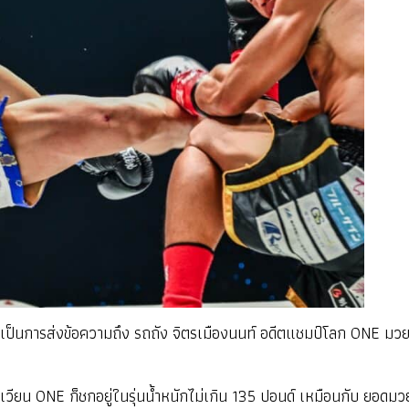
งนั้นเป็นการส่งข้อความถึง รถถัง จิตรเมืองนนท์ อดีตแชมป์โลก ONE มวย
สังเวียน ONE ก็ชกอยู่ในรุ่นน้ำหนักไม่เกิน 135 ปอนด์ เหมือนกับ ยอดมวย