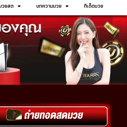
ูมวยสด
บทความมวย
ทีเด็ดมวย