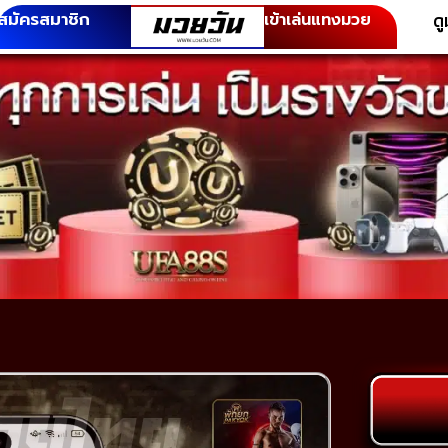
ด
สมัครสมาชิก
เข้าเล่นแทงมวย