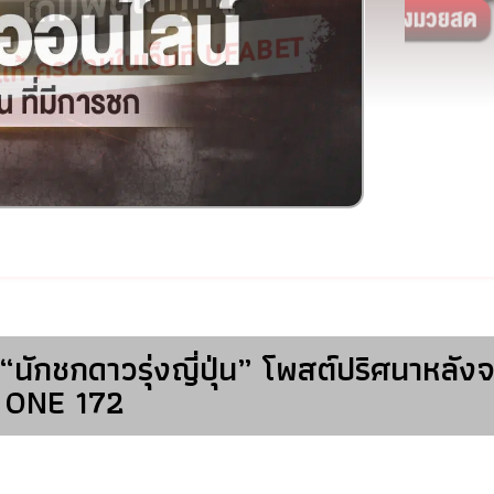
“นักชกดาวรุ่งญี่ปุ่น” โพสต์ปริศนาหลัง
ONE 172