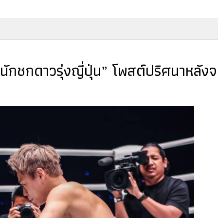
“นักชกดาวรุ่งญี่ปุ่น” โพสต์ปริศนาหลัง