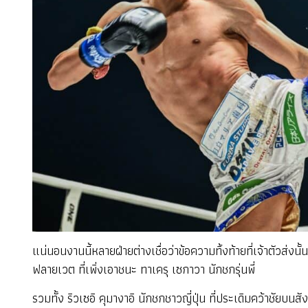
แน่นอนงานนี้หลายฝ่ายต่างเชื่อว่าข้อความทิ้งท้ายที่เจ้าตัวส่
ฟลายเวต ที่เพิ่งเอาชนะ ทาเครุ เซกาวา นักชกรุ่นพี่
รวมทั้ง ริวเซอิ คุมางาอิ นักชกชาวญี่ปุ่น ที่ประเดิมคว้าชัยบน