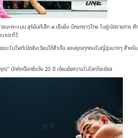
เอาชนะคะแนน สุริยันต์เล็ก พ.เย็นยิ่ง นักชกชาวไทย ในคู่เปิดรายการ ศ
นาเอาไว้
ชนะในไฟต์เปิดสังเวียนได้สำเร็จ ขอบคุณทุกคนในญี่ปุ่นมากๆ สำหรับเ
ุณ” นักคิกบ็อกซิ่งวัย 23 ปี เขียนข้อความในโลกโซเชียล