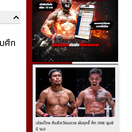
จบศึก
เมืองไทย คืนสังเวียนดวล พันฤทธิ์ ศึก ONE ลุมพิ
นี 160