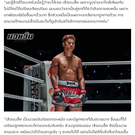
“ผมรู้สึกดีใจนะครับเมื่อรู้ว่าจะได้เจอ เสือแบล็ค เพราะรูปร่างเราใกล้เคียงกัน
ไม่มีใครได้เปรียบเสียเปรียบ ผมมองว่าเขาเป็นคู่ชกที่ถือว่าอันตรายคนหนึ่ง เพราะ
เขาพัฒนาฝีมือขึ้นมาเร็วมาก ซึ่งส่วนหนึ่งเป็นเพราะเขาเลือกมาถูกทางด้วย การ
ชกมวยไทยนวมเล็กเป็นอะไรที่ดูเข้ากับสไตล์การชกของเขามากครับ”
“เสือแบล็ค เป็นมวยเดินต่อยขาเตะหมัด และมีลูกศอกที่อันตรายมาก ซึ่งผมก็ได้
เตรียมลูกศอกมาแก้ทางเขาเช่นกันครับ ส่วนจุดอ่อนของ เสือแบล็ค คือเป็นมวย
คางเปราะ เหมือนว่าถ้าโดนอาวุธจัง ๆ จะทนไม่ได้ อย่างในไฟต์ที่แล้วที่เขาโดนเต็ม