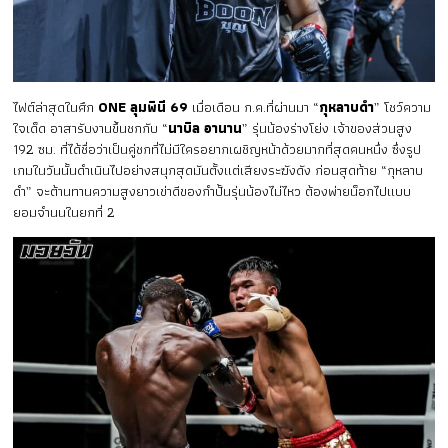
ไฟต์ล่าสุดในศึก
ONE ลุมพินี 69
เมื่อเดือน ก.ค.ที่ผ่านมา “
กุหลาบดำ
” โชว์ความ
ใจเด็ด อาสารับงานขึ้นชกกับ “
นาบิล อานาน
” รุ่นน้องร่างโย่ง เจ้าของส่วนสูง
192 ซม. ที่ได้ชื่อว่าเป็นคู่ชกที่ไม่มีใครอยากเผชิญหน้าด้วยมากที่สุดคนหนึ่ง ซึ่งรูป
เกมในวันนั้นดำเนินไปอย่างสนุกสุดมันตั้งแต่เสียงระฆังดัง ก่อนสุดท้าย “กุหลาบ
ดำ” จะต้านทานความสูงยาวเข่าดีของกำปั้นรุ่นน้องไม่ไหว ต้องพ่ายน็อกไปแบบ
ยอมจำนนในยกที่ 2