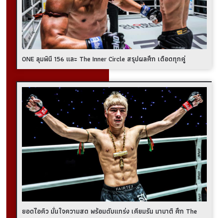
ONE ลุมพินี 156 และ The Inner Circle สรุปผลศึก เดือดทุกคู่
ยอดไอคิว มั่นใจความสด พร้อมดับแกร่ง เคียมรัน นาบาติ ศึก The