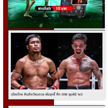
เมืองไทย คืนสังเวียนดวล พันฤทธิ์ ศึก ONE ลุมพินี 160