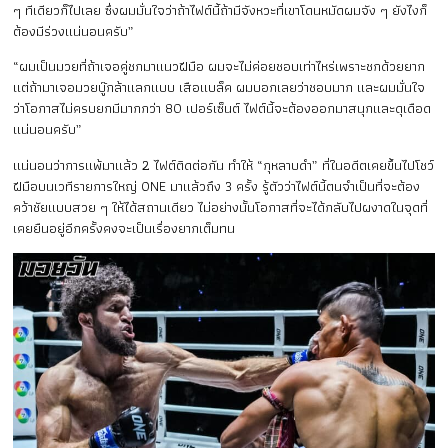
ๆ ทีเดียวก็ไปเลย ซึ่งผมมั่นใจว่าถ้าไฟต์นี้ถ้ามีจังหวะที่เขาโดนหมัดผมจัง ๆ ยังไงก็
ต้องมีร่วงแน่นอนครับ”
“ผมเป็นมวยที่ถ้าเจอคู่ชกมาแนวฝีมือ ผมจะไม่ค่อยชอบเท่าไหร่เพราะชกด้วยยาก
แต่ถ้ามาเจอมวยบู๊กล้าแลกแบบ เสือแบล็ค ผมบอกเลยว่าชอบมาก และผมมั่นใจ
ว่าโอกาสไม่ครบยกมีมากกว่า 80 เปอร์เซ็นต์ ไฟต์นี้จะต้องออกมาสนุกและดุเดือด
แน่นอนครับ”
แน่นอนว่าการแพ้มาแล้ว 2 ไฟต์ติดต่อกัน ทำให้ “กุหลาบดำ” ที่ในอดีตเคยขึ้นไปโชว์
ฝีมือบนเวทีรายการใหญ่ ONE มาแล้วถึง 3 ครั้ง รู้ตัวว่าไฟต์นี้ตนจำเป็นที่จะต้อง
คว้าชัยแบบสวย ๆ ให้ได้สถานเดียว ไม่อย่างนั้นโอกาสที่จะได้กลับไปผงาดในจุดที่
เคยยืนอยู่อีกครั้งคงจะเป็นเรื่องยากเต็มทน