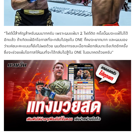
“ไฟต์นี้สำคัญสำหรับผมมากครับ เพราะผมแพ้มา 2 ไฟต์ติด ครั้งนี้ผมจะแพ้ไม่ได้
อีกแล้ว ถ้าเกิดแพ้อีกโอกาสที่จะกลับไปลุยใน ONE ก็คงจะยากมาก และผมมอง
ว่าแค่ชนะคะแนนก็ยังไม่พอด้วย ผมต้องการชนะน็อกเพื่อกลับมาแจ้งเกิดอีกครั้ง
ซึ่งจะช่วยเพิ่มโอกาสให้ผมที่จะได้กลับไปสู้ใน ONE ในอนาคตด้วยครับ”