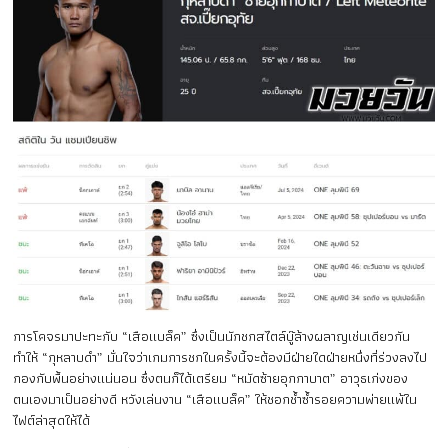
การโคจรมาปะทะกับ “เสือแบล็ค” ซึ่งเป็นนักชกสไตล์บู๊ล้างผลาญเช่นเดียวกัน
ทำให้ “กุหลาบดำ” มั่นใจว่าเกมการชกในครั้งนี้จะต้องมีฝ่ายใดฝ่ายหนึ่งที่ร่วงลงไป
กองกับพื้นอย่างแน่นอน ซึ่งตนก็ได้เตรียม “หมัดซ้ายอุกกาบาต” อาวุธเก่งของ
ตนเองมาเป็นอย่างดี หวังเล่นงาน “เสือแบล็ค” ให้ชอกช้ำซ้ำรอยความพ่ายแพ้ใน
ไฟต์ล่าสุดให้ได้