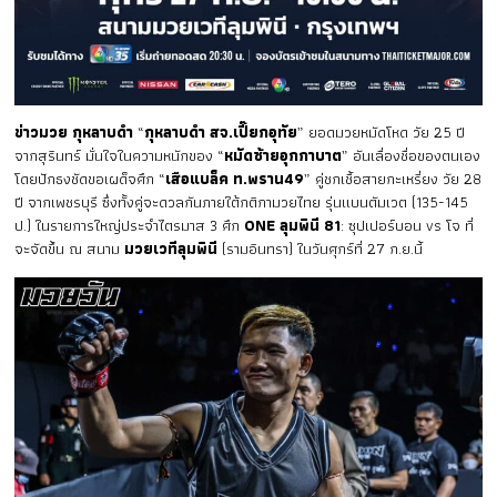
ข่าวมวย กุหลาบดำ
“
กุหลาบดำ สจ.เปี๊ยกอุทัย
” ยอดมวยหมัดโหด วัย 25 ปี
จากสุรินทร์ มั่นใจในความหนักของ “
หมัดซ้ายอุกกาบาต
” อันเลื่องชื่อของตนเอง
โดยปักธงชัดขอเผด็จศึก “
เสือแบล็ค ท.พราน49
” คู่ชกเชื้อสายกะเหรี่ยง วัย 28
ปี จากเพชรบุรี ซึ่งทั้งคู่จะดวลกันภายใต้กติกามวยไทย รุ่นแบนตัมเวต (135-145
ป.) ในรายการใหญ่ประจำไตรมาส 3 ศึก
ONE ลุมพินี 81
: ซุปเปอร์บอน vs โจ ที่
จะจัดขึ้น ณ สนาม
มวยเวทีลุมพินี
(รามอินทรา) ในวันศุกร์ที่ 27 ก.ย.นี้