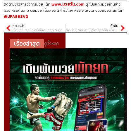
ติดตามข่าวสารวงการมวย ได้ที่
www.มวยวัน.com
ดู โปรแกมมวยอ่านข่าว
มวย หรือติดตาม ผลมวย ได้ตลอด 24 ชั่วโมง หรือ สนใจแทงมวยออนไลน์ได้ที่
@UFA88SV2
ก่อนหน้า
ถัดไป
ข่าวมวย “รักษ์” เตรียมดับฮอต “ยอดนำชัย” ไม่แคร์สถิติไร้พ่าย ไฟต์นี้มีน็อก
ข่าวมวย “นาบิล” โชว์ฟิตอวดสื่อ พร้อมขึ้นซัดกับ “ซอ ลิน อู”
เรื่องล่าสุด
ดูทั้งหมด