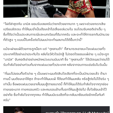
“ไฟต์ล่าสุดกับ นาบิล ยอมรับเลยครับว่าชกด้วยยากมาก ๆ เพราะช่วงชกเราเสีย
เปรียบชัดเจน ทำให้ผมจำเป็นต้องเข้าไปเสี่ยงเล่นวงใน จนโดนจับคอตีเข่าเต็ม ๆ
ซึ่งก็ถือว่าเป็นประสบการณ์และบทเรียนที่ดีมากครับ และจะทำให้การชกกับนักมวย
ที่ตัวสูง ๆ แบบนี้ในครั้งต่อไปผมน่าจะทำผลงานได้ดีขึ้นกว่านี้”
แม้จะพ่ายแพ้ด้วยการถูกน็อก แต่ “กุหลาบดำ” ก็สามารถเอาชนะใจแฟนมวยทั่ว
ประเทศได้อย่างน่าประทับใจ หลังโชว์หัวใจนักสู้ ไม่ถอดใจยอมแพ้ง่าย ๆ แม้จะถูก
“นาบิล” จับคอตีเข่าอย่างหนักหน่วงนานนับนาที ซึ่ง “กุหลาบดำ” ได้เปิดเผยว่าตนได้
รับกำลังใจอย่างท่วมท้นจากแฟนมวยทั่วประเทศ หลังจากจบการแข่งขันในวันนั้น
“ที่ผมไม่ยอมทิ้งตัวง่าย ๆ เป็นเพราะผมตัดสินใจเลือกที่จะเป็นนักมวยแล้ว ถ้ามา
ทางนี้ ผมต้องเอาให้สุด ถ้าจะทำให้ผมแพ้ ก็ต้องทำให้ผมหลับ หรือสู้ต่อไม่ได้จริง ๆ
เท่านั้น ซึ่งพอแฟนมวยเขาเห็นผมสู้ตายขนาดนี้ ก็ทำให้ผมได้รับกำลังใจจากทุกช่อง
ทางเยอะมาก ทางครอบครัว และคนรอบข้างก็บอกให้ผมสู้ต่อไป ตั้งใจซ้อมเข้าไว้
อย่าท้อ ซึ่งกำลังใจจากทุกคน ทำให้ผมมีแรงฮึดที่จะกลับมาซ้อมต่ออีกครั้งทันที
ครับ”