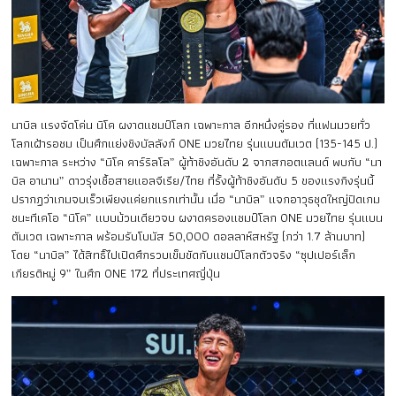
นาบิล แรงจัดโค่น นิโค ผงาดแชมป์โลก เฉพาะกาล อีกหนึ่งคู่รอง ที่แฟนมวยทั่ว
โลกเฝ้ารอชม เป็นศึกแย่งชิงบัลลังก์ ONE มวยไทย รุ่นแบนตัมเวต (135-145 ป.)
เฉพาะกาล ระหว่าง “นิโค คาร์ริลโล” ผู้ท้าชิงอันดับ 2 จากสกอตแลนด์ พบกับ “นา
บิล อานาน” ดาวรุ่งเชื้อสายแอลจีเรีย/ไทย ที่รั้งผู้ท้าชิงอันดับ 5 ของแรงกิงรุ่นนี้
ปรากฏว่าเกมจบเร็วเพียงแค่ยกแรกเท่านั้น เมื่อ “นาบิล” แจกอาวุธชุดใหญ่ปิดเกม
ชนะทีเคโอ “นิโค” แบบม้วนเดียวจบ ผงาดครองแชมป์โลก ONE มวยไทย รุ่นแบน
ตัมเวต เฉพาะกาล พร้อมรับโบนัส 50,000 ดอลลาห์สหรัฐ (กว่า 1.7 ล้านบาท)
โดย “นาบิล” ได้สิทธิ์ไปเปิดศึกรวบเข็มขัดกับแชมป์โลกตัวจริง “ซุปเปอร์เล็ก
เกียรติหมู่ 9” ในศึก ONE 172 ที่ประเทศญี่ปุ่น