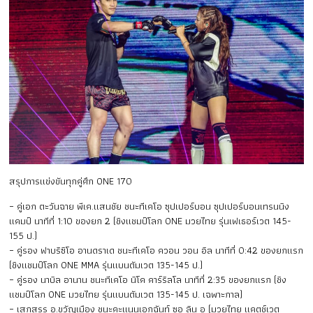
สรุปการแข่งขันทุกคู่ศึก ONE 170
– คู่เอก ตะวันฉาย พีเค.แสนชัย ชนะทีเคโอ ซุปเปอร์บอน ซุปเปอร์บอนเทรนนิง
แคมป์ นาทีที่ 1:10 ของยก 2 (ชิงแชมป์โลก ONE มวยไทย รุ่นเฟเธอร์เวต 145-
155 ป.)
– คู่รอง ฟาบริซิโอ อานดราเด ชนะทีเคโอ ควอน วอน อิล นาทีที่ 0:42 ของยกแรก
(ชิงแชมป์โลก ONE MMA รุ่นแบนตัมเวต 135-145 ป.)
– คู่รอง นาบิล อานาน ชนะทีเคโอ นิโค คาร์ริลโล นาทีที่ 2:35 ของยกแรก (ชิง
แชมป์โลก ONE มวยไทย รุ่นแบนตัมเวต 135-145 ป. เฉพาะกาล)
– เสกสรร อ.ขวัญเมือง ชนะคะแนนเอกฉันท์ ซอ ลิน อู (มวยไทย แคตช์เวต