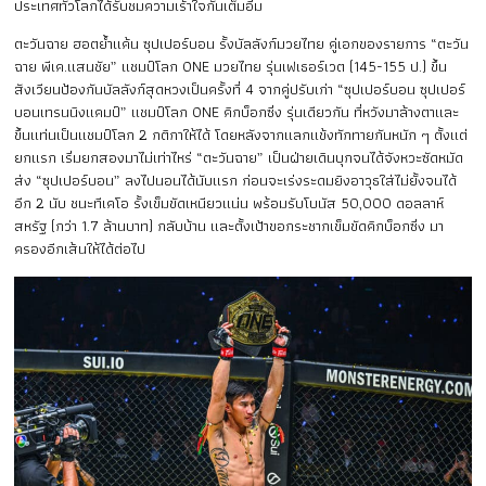
ประเทศทั่วโลกได้รับชมความเร้าใจกันเต็มอิ่ม
ตะวันฉาย ฮอตย้ำแค้น ซุปเปอร์บอน รั้งบัลลังก์มวยไทย คู่เอกของรายการ “ตะวัน
ฉาย พีเค.แสนชัย” แชมป์โลก ONE มวยไทย รุ่นเฟเธอร์เวต (145-155 ป.) ขึ้น
สังเวียนป้องกันบัลลังก์สุดหวงเป็นครั้งที่ 4 จากคู่ปรับเก่า “ซุปเปอร์บอน ซุปเปอร์
บอนเทรนนิงแคมป์” แชมป์โลก ONE คิกบ็อกซิ่ง รุ่นเดียวกัน ที่หวังมาล้างตาและ
ขึ้นแท่นเป็นแชมป์โลก 2 กติกาให้ได้ โดยหลังจากแลกแข้งทักทายกันหนัก ๆ ตั้งแต่
ยกแรก เริ่มยกสองมาไม่เท่าไหร่ “ตะวันฉาย” เป็นฝ่ายเดินบุกจนได้จังหวะซัดหมัด
ส่ง “ซุปเปอร์บอน” ลงไปนอนได้นับแรก ก่อนจะเร่งระดมยิงอาวุธใส่ไม่ยั้งจนได้
อีก 2 นับ ชนะทีเคโอ รั้งเข็มขัดเหนียวแน่น พร้อมรับโบนัส 50,000 ดอลลาห์
สหรัฐ (กว่า 1.7 ล้านบาท) กลับบ้าน และตั้งเป้าขอกระชากเข็มขัดคิกบ็อกซิ่ง มา
ครองอีกเส้นให้ได้ต่อไป