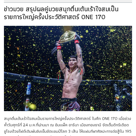
ข่าวมวย สรุปผลคู่มวยสนุกตื่นเต้นเร้าใจสมเป็น
รายการใหญ่ครั้งประวัติศาสตร์ ONE 170
สนุกตื่นเต้นเร้าใจสมเป็นรายการใหญ่ครั้งประวัติศาสตร์ ในศึก ONE 170 เมื่อช่วง
ค่ำวันศุกร์ที่ 24 ม.ค.ที่ผ่านมา ณ อิมแพ็ค อารีนา เมืองทองธานี จัดเต็มดีกรีเดือด
ชูโรงด้วยไฟต์เดิมพันชิงเข็มขัดแชมป์โลก 3 เส้น ให้แฟนกีฬาศิลปะการต่อสู้ใน 195