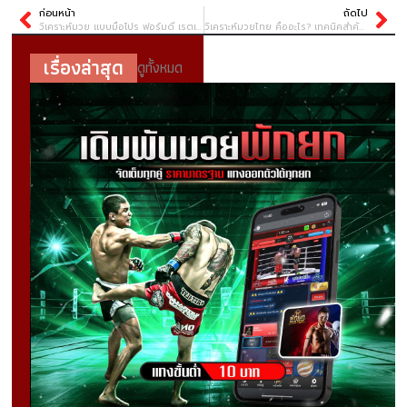
ก่อนหน้า
ถัดไป
วิเคราะห์มวย แบบมือโปร ฟอร์มดี เรตเด่น ชนะเดิมพันง่ายขึ้น
วิเคราะห์มวยไทย คืออะไร? เทคนิคสำคัญในการเลือกเดิมพันที่แม่นยำ
เรื่องล่าสุด
ดูทั้งหมด