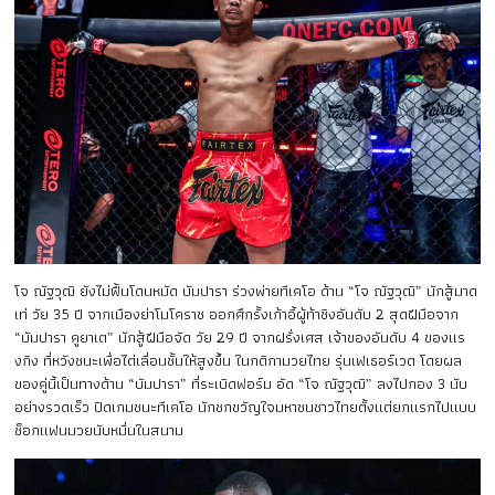
โจ ณัฐวุฒิ ยังไม่ฟื้นโดนหมัด บัมปารา ร่วงพ่ายทีเคโอ ด้าน “โจ ณัฐวุฒิ” นักสู้มาด
เท่ วัย 35 ปี จากเมืองย่าโมโคราช ออกศึกรั้งเก้าอี้ผู้ท้าชิงอันดับ 2 สุดฝีมือจาก
“บัมปารา คูยาเต” นักสู้ฝีมือจัด วัย 29 ปี จากฝรั่งเศส เจ้าของอันดับ 4 ของแร
งกิง ที่หวังชนะเพื่อไต่เลื่อนชั้นให้สูงขึ้น ในกติกามวยไทย รุ่นเฟเธอร์เวต โดยผล
ของคู่นี้เป็นทางด้าน “บัมปารา” ที่ระเบิดฟอร์ม อัด “โจ ณัฐวุฒิ” ลงไปกอง 3 นับ
อย่างรวดเร็ว ปิดเกมชนะทีเคโอ นักชกขวัญใจมหาชนชาวไทยตั้งแต่ยกแรกไปแบบ
ช็อกแฟนมวยนับหมื่นในสนาม