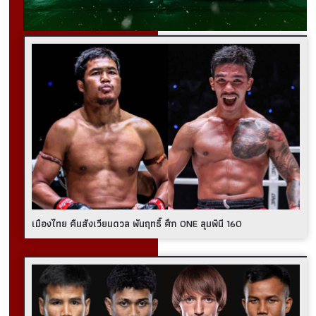
เมืองไทย คืนสังเวียนดวล พันฤทธิ์ ศึก ONE ลุมพินี 160