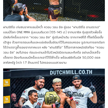
ฟาบริซิโอ เก่งสมราคาแชมป์คว่ำ ควอน วอน อิล คู่รอง “ฟาบริซิโอ อานดราเด”
แชมป์โลก ONE MMA รุ่นแบนตัมเวต (135-145 ป.) จากบราซิล ทุ่มสุดตัวเพื่อรั้ง
บัลลังก์ครั้งแรกจาก “ควอน วอน อิล” คู่ปรับหน้าเดิม จากเกาหลีใต้ ที่ไฟต์นี้ขอตั้ง
เป้าสูง ด้วยการถอนแค้นและแย่งชิงเข็มขัดมาไว้ในครอบครอง รูปเกมการชกเรียก
ได้ว่าเดจาวูซ้ำรอยจากภาคแรก หลัง “ฟาบริซิโอ” ได้โอกาสกดหมัดอัดท้อง “ควอน
วอน อิล” ลงไปกอง ก่อนจะตามเข้าไปรัวหมัดปิดเกมชนะทีเคโอ อย่างเบ็ดเสร็จ
เด็ดขาด ป้องกันแชมป์ครั้งแรกเอาไว้ได้สำเร็จ พร้อมพิชิตโบนัส 50,000 ดอล
ลาห์สหรัฐ (กว่า 1.7 ล้านบาท) ไปครองแบบสวยงาม