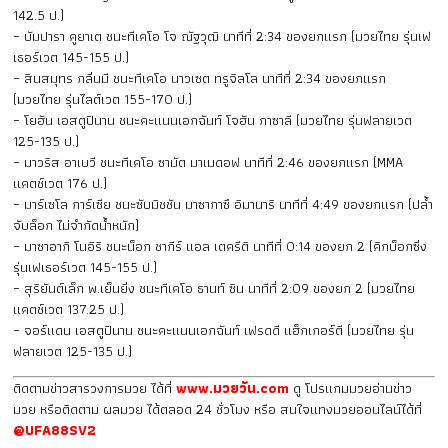
142.5 ป.)
– บัมปารา คูยาเต ชนะทีเคโอ โจ ณัฐวุฒิ นาทีที่ 2:34 ของยกแรก (มวยไทย รุ่นเฟ
เธอร์เวต 145-155 ป.)
– สินสมุทร กลิ่นมี ชนะทีเคโอ นาวเซต ทรูจิลโล นาทีที่ 2:34 ของยกแรก
(มวยไทย รุ่นไลต์เวต 155-170 ป.)
– โยฮัน เอสตูปินาน ชนะคะแนนเอกฉันท์ โจฮัน กาซาลี (มวยไทย รุ่นฟลายเวต
125-135 ป.)
– มาวริส อาเบวี ชนะทีเคโอ ซามัต มาเมดอฟ นาทีที่ 2:46 ของยกแรก (MMA
แคตช์เวต 176 ป.)
– มาร์เซโล การ์เซีย ชนะซับมิชชัน มาซากาซึ อิมานาริ นาทีที่ 4:49 ของยกแรก (ปล้ำ
จับล็อก ไม่จำกัดน้ำหนัก)
– มาซาอากิ โนอิริ ชนะน็อก ชากีร์ แอล เตครีติ นาทีที่ 0:14 ของยก 2 (คิกบ็อกซิ่ง
รุ่นเฟเธอร์เวต 145-155 ป.)
– สุริยันต์เล็ก พ.เย็นยิ่ง ชนะทีเคโอ ธานท์ ซิน นาทีที่ 2:09 ของยก 2 (มวยไทย
แคตช์เวต 137.25 ป.)
– จอร์แดน เอสตูปินาน ชนะคะแนนเอกฉันท์ เฟรดดี แฮ็กเกอร์ตี (มวยไทย รุ่น
ฟลายเวต 125-135 ป.)
ติดตามข่าวสารวงการมวย ได้ที่
www.มวยวัน.com
ดู โปรแกมมวยอ่านข่าว
มวย หรือติดตาม ผลมวย ได้ตลอด 24 ชั่วโมง หรือ สนใจแทงมวยออนไลน์ได้ที่
@UFA88SV2