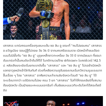
เสกสรร แกร่งครบเครื่องทุบชนะแต้ม ซอ ลิน อู ขณะที่ “คนไม่ยอมคน” เสกสรร
อ.ขวัญเมือง จอมบู๊สู้ไม่ถอย วัย 36 ปี จากนครศรีธรรมราช เปิดหน้าท้าชนเดือด
แบบไม่มียั้งกับ “ซอ ลิน อู” บุรุษเหล็กชาวกะเหรี่ยง วัย 33 ปี จากเมียนมา ที่ขอมา
ดับแกร่งกำปั้นคนดังเจ้าถิ่นให้ได้ ในกติกามวยไทย พิกัดเฉพาะ (แคตช์เวต) 142.5
ป. หลังเสียงระฆังเริ่มยกแรกดังขึ้น “เสกสรร” และ “ซอ ลิน อู” ไม่รอช้าเปิดหน้า
แลกอาวุธหนักเข้าใส่กันทันที ช่วงที่เหลือความดุดันของเกมเริ่มทวีความรุนแรงมาก
ขึ้นเรื่อย ๆ โดย “เสกสรร” อาศัยความเก๋าเกมชิงจังหวะโจมตี “ซอ ลิน อู” ได้
จะแจ้งมากกว่า แต่ปิดเกมไม่ลง ครบ 3 ยก “เสกสรร” ไม่ทำให้กองเชียร์ทั้งสนาม
ต้องผิดหวัง เป็นฝ่ายชนะคะแนนเอกฉันท์ เก็บชัยชนะบนเวทีระดับโลกได้สองไฟต์
ติด