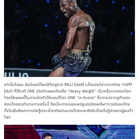
เท่านั้นไม่พอ ยังมีเซอร์ไพรส์ใหญ่จาก MILLI (มิลลิ) แร็ปเปอร์สาวจากค่าย YUPP!
(ยัป!) ที่ใช้เวที ONE เปิดตัวเพลงใหม่ชื่อ “Heavy Weight” เป็นครั้งแรกของโลก
โดยใช้เพลงนี้ในการเปิดตัวให้แชมป์โลก ONE “ตะวันฉาย” ซึ่งการปรากฏตัวของ
สองไอคอนต่างวงการครั้งนี้ ถือเป็นการเผยแพร่ซูเปอร์ซอฟต์พาวเวอร์ของไทย
ทั้งในฝั่งศิลปะการต่อสู้ประจำชาติอย่างมวยไทยและศิลปินไทยไปสู่สายตาผู้ชมทั่ว
โลก