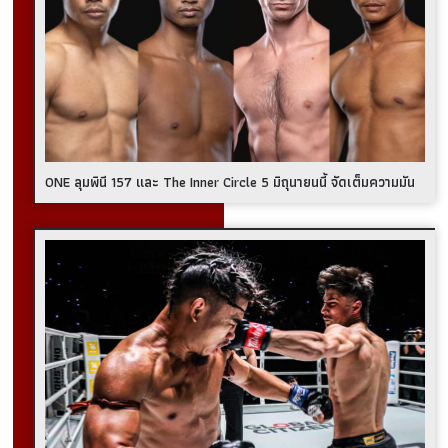
ONE ลุมพินี 157 และ The Inner Circle 5 มิถุนายนนี้ จัดเต็มความมัน