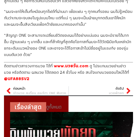
ลูกไม้เดิม ๆ คือการวนหนีไปรอบเวที แล้วอาศัยจังหวะเตะเก็บคะแนนไปเรื่อย ๆ”
“ผมจะชกให้เต็มที่เหมือนทุกไฟต์ที่ผ่านมา เพื่อแฟน ๆ ทุกคนที่รอชม ผมไม่รู้เหมือน
กันว่าเกมจะจบลงในรูปแบบไหน แต่ที่แน่ ๆ ผมจะเป็นฝ่ายบุกกดดันเขาให้หนัก
และผมจะขึ้นสังเวียนเพื่อคว้าชัยชนะมาครองเท่านั้น”
“สัญญา ONE จะสามารถเปลี่ยนชีวิตของผมได้อย่างแน่นอน ผมจะมีรายได้มาก
ขึ้น มีฐานแฟน ๆ มากขึ้น และที่สำคัญที่สุดคือโอกาสที่ผมจะได้วัดฝีมือกับเหล่านัก
ชกระดับแนวหน้าของ ONE และอาจจะได้โอกาสเข้าไปมีชื่ออยู่ในแรงกิง ของรุ่น
แบนตัมเวต ด้วย”
ติดตามข่าวสารวงการมวย ได้ที่
www.มวยวัน.com
ดู โปรแกมมวยอ่านข่าว
มวย หรือติดตาม ผลมวย ได้ตลอด 24 ชั่วโมง หรือ สนใจแทงมวยออนไลน์ได้ที่
@UFA88SV2
ก่อนหน้า
ถัดไป
ข่าวมวย สะเทือน อเมริกา ONE ฟันรายได้เหนือมวยปล้ำ WWE
มวยพักยก
เรื่องล่าสุด
ดูทั้งหมด