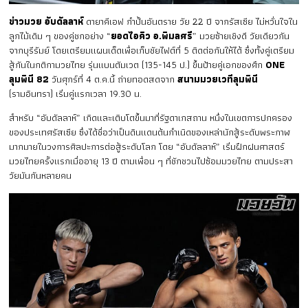
ข่าวมวย อับดัลลาห์
ดายาคีเอฟ กำปั้นอันตราย วัย 22 ปี จากรัสเซีย ไม่หวั่นใจใน
ลูกไม้เดิม ๆ ของคู่ชกอย่าง “
ยอดไอคิว อ.พิมลศรี
” มวยซ้ายเชิงดี วัยเดียวกัน
จากบุรีรัมย์ โดยเตรียมแผนเด็ดเพื่อเก็บชัยไฟต์ที่ 5 ติดต่อกันให้ได้ ซึ่งทั้งคู่เตรียม
สู้กันในกติกามวยไทย รุ่นแบนตัมเวต (135-145 ป.) ขึ้นป้ายคู่เอกของศึก
ONE
ลุมพินี 82
วันศุกร์ที่ 4 ต.ค.นี้ ถ่ายทอดสดจาก
สนามมวยเวทีลุมพินี
(รามอินทรา) เริ่มคู่แรกเวลา 19.30 น.
สำหรับ “อับดัลลาห์” เกิดและเติบโตขึ้นมาที่รัฐดาเกสถาน หนึ่งในเขตการปกครอง
ของประเทศรัสเซีย ซึ่งได้ชื่อว่าเป็นดินแดนต้นกำเนิดของเหล่านักสู้ระดับพระกาฬ
มากมายในวงการศิลปะการต่อสู้ระดับโลก โดย “อับดัลลาห์” เริ่มฝึกฝนศาสตร์
มวยไทยครั้งแรกเมื่ออายุ 13 ปี ตามเพื่อน ๆ ที่ชักชวนไปซ้อมมวยไทย ตามประสา
วัยมันกันหลายคน