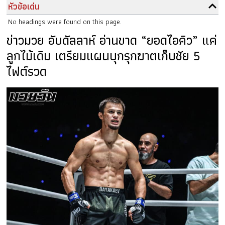
หัวข้อเด่น
No headings were found on this page.
ข่าวมวย อับดัลลาห์ อ่านขาด “ยอดไอคิว” แค่
ลูกไม้เดิม เตรียมแผนบุกรุกฆาตเก็บชัย 5
ไฟต์รวด