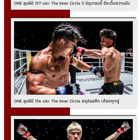
ONE ลุมพินี 157 และ The Inner Circle 5 มิถุนายนนี้ จัดเต็มความมัน
ONE ลุมพินี 156 และ The Inner Circle สรุปผลศึก เดือดทุกคู่