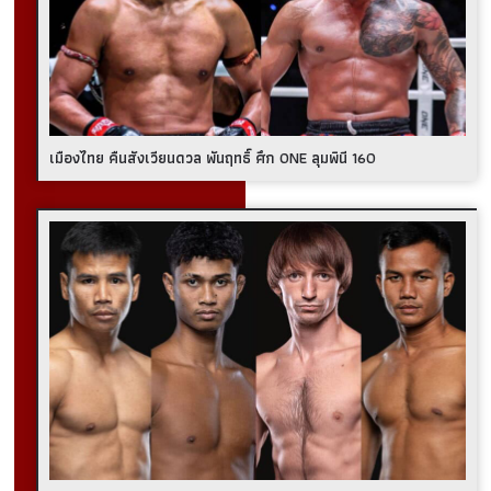
เมืองไทย คืนสังเวียนดวล พันฤทธิ์ ศึก ONE ลุมพินี 160