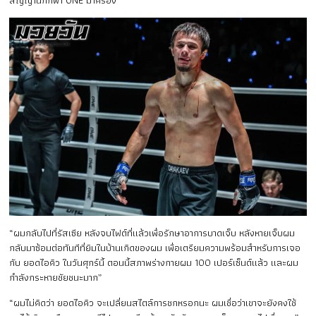
“ผมกลับไปที่รัสเซีย หลังจบไฟต์ที่แล้วเพื่อรักษาอาการบาดเจ็บ หลังหายเจ็บผม
กลับมาซ้อมต่อทันทีที่ยิมในบ้านเกิดของผม เพื่อเตรียมความพร้อมสำหรับการเจอ
กับ ยอดไอคิว ในวันศุกร์นี้ ตอนนี้สภาพร่างกายผม 100 เปอร์เซ็นต์แล้ว และผม
กำลังกระหายชัยชนะมาก”
“ผมไม่คิดว่า ยอดไอคิว จะเปลี่ยนสไตล์การชกหรอกนะ ผมเชื่อว่าเขาจะยังคงใช้