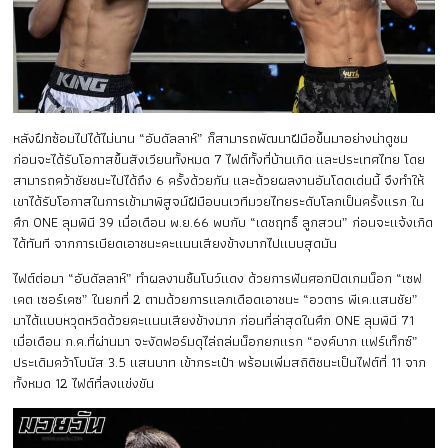
หลังฝึกซ้อมไปได้ไม่นาน “อับดัลลาห์” ก็สามารถพัฒนาฝีมือขึ้นมาอย่างน่าดูชม
ก่อนจะได้รับโอกาสขึ้นสังเวียนทั้งหมด 7 ไฟต์ทั้งที่บ้านเกิด และประเทศไทย โดย
สามารถคว้าชัยชนะไปได้ถึง 6 ครั้งด้วยกัน และด้วยผลงานอันโดดเด่นนี้ จึงทำให้
เขาได้รับโอกาสในการเข้ามาพิสูจน์ฝีมือบนเวทีมวยไทยระดับโลกเป็นครั้งแรก ใน
ศึก ONE ลุมพินี 39 เมื่อเดือน พ.ย.66 พบกับ “เดชฤทธิ์ ลูกสวน” ก่อนจะแจ้งเกิด
ได้ทันที จากการเบียดเอาชนะคะแนนเสียงข้างมากไปแบบสุดมัน
ไฟต์ต่อมา “อับดัลลาห์” ทำผลงานชิ้นโบว์แดง ด้วยการฟันศอกปิดเกมน็อก “เซฟ
เคต เซอร์เคซ” ในยกที่ 2 ตามด้วยการแลกเดือดเอาชนะ “อวตาร พีเค.แสนชัย”
มาได้แบบหวุดหวิดด้วยคะแนนเสียงข้างมาก ก่อนที่ล่าสุดในศึก ONE ลุมพินี 71
เมื่อเดือน ก.ค.ที่ผ่านมา จะงัดฟอร์มดุไล่ถล่มน็อกยกแรก “องค์บาก แฟร์เท็กซ์”
ประเดิมคว้าโบนัส 3.5 แสนบาท เข้ากระเป๋า พร้อมเพิ่มสถิติชนะเป็นไฟต์ที่ 11 จาก
ทั้งหมด 12 ไฟต์ที่ลงแข่งขัน