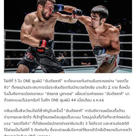
ไฟต์ที่ 5 ใน ONE ลุมพินี “อับดัลลาห์” จะต้องเจอกับด่านอันตรายอย่าง “ยอดไอ
คิว” ที่เคยผ่านประสบการณ์ประชันเดือดกับนักมวยรัสเซีย มาแล้ว 2 ราย ซึ่งหนึ่ง
ในนั้นคือการเบียดเอาชนะ “อิลยาส มูซาเอฟ” เพื่อนร่วมค่ายของ “อับดัลลาห์” มา
ด้วยคะแนนไม่เอกฉันท์ ในศึก ONE ลุมพินี 44 เมื่อเดือน ธ.ค.66
กลับมาขึ้นสังเวียนไฟต์สำคัญในครั้งนี้ “อับดัลลาห์” การันตีความพร้อมทั้งด้าน
ร่างกายและจิตใจ ที่เข้าสู่โหมดพร้อมลุยเต็มระบบ โดยมุ่งมั่นตั้งใจที่จะสกัดฟอร์ม
แรง “ยอดไอคิว” ที่กำชัยเหนือนักชกต่างชาติมาแล้ว 3 ไฟต์รวด และสานต่อสถิติ
ไร้พ่ายเป็นไฟต์ที่ 5 ติดต่อกัน ซึ่งจะช่วยเพิ่มโอกาสให้เขาเข้าใกล้เป้าหมายในการคว้า
สัญญานักกีฬา ONE มาครอง