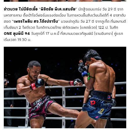
ข่าวมวย ไม่มียืดเยื้อ
“
พิชิตชัย พีเค.แสนชัย
” นักสู้จอมแกร่ง วัย 29 ปี จาก
มหาสารคาม ตั้งเป้าโชว์ฟอร์มแรงต่อเนื่อง ในการหวนขึ้นสังเวียนไฟต์ที่ 4 อาสาดับ
ฮอต “
เพชรไพลิน สจ.โต้งปราจีน
” มวยเข่าดุดัน วัย 27 ปี จากภูเก็ต ที่ผลงานดี
เก็บชัยมา 2 ไฟต์รวด ในกติกามวยไทย พิกัดเฉพาะ (แคตช์เวต) 122 ป. ในศึก
ONE ลุมพินี 94
วันศุกร์ที่ 17 ม.ค.นี้ ที่สนามมวยเวทีลุมพินี (รามอินทรา) คู่แรก
เริ่มเวลา 19.30 น.