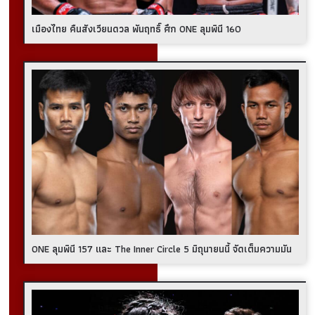
เมืองไทย คืนสังเวียนดวล พันฤทธิ์ ศึก ONE ลุมพินี 160
ONE ลุมพินี 157 และ The Inner Circle 5 มิถุนายนนี้ จัดเต็มความมัน