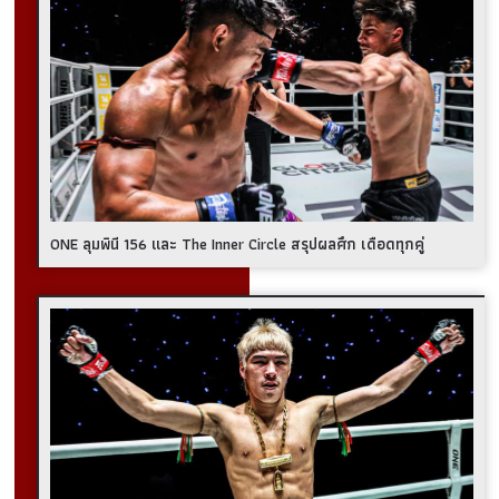
ONE ลุมพินี 156 และ The Inner Circle สรุปผลศึก เดือดทุกคู่