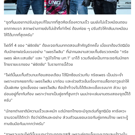
“จุดที่ผมอยากปรับปรุงแก้ไขมากที่สุดคือเรื่องความเร็ว ผมยังไม่เร็วเหมือนตอน
ชกภาคแรก สภาพร่างกายยังไม่เข้าที่เท่าไหร่ ต้องค่อย ๆ ปรับตัวให้กลับมาเหมือน
ให้ได้มากที่สุดครับ”
ไฟต์ที่ 4 ของ “พิชิตชัย” ต้องเจอกับบททดสอบสำคัญอีกครั้ง เมื่อเขาต้องวัดฝีมือ
กับนักชกฟอร์มแรงอย่าง “เพชรไพลิน” ที่ฝากผลงานสวยเก็บชัยรวดเหนือ “กริช
เพชร พีเค.แสนชัย” และ “ภูมิใจไทย มท.1” มาได้ รวมถึงยังเป็นการเจอกับนักชก
ไทยรายแรกของ “พิชิตชัย” ในรายการนี้ด้วย
“ไฟต์นี้ผมเก็บตัวนานเกือบสองเดือน ได้ฝึกซ้อมร่วมกับ กริชเพชร เป็นประจำ
เพราะเขาเคยชกกับ เพชรไพลิน มาก่อน และช่วยติวเข้มเรื่องการบล็อกอาวุธเข่าให้
เป็นพิเศษ จุดแข็งของ เพชรไพลิน คือเข้าทำวงในได้ดีและแข็งแรงมาก ส่วน จุด
อ่อนอยู่ที่ขากับท้อง เพราะว่าเขาเป็นคู่ชกที่สูงกว่า ผมน่าจะเล่นงานตรงสองจุดนี้ได้
ครับ”
“นักชกต่างชาติมีความเร็วและหนัก แต่นักชกไทยจะมีจุดเด่นที่ลูกฝีมือ หาจังหวะ
ฉาบฉวยได้ดีกว่า ถือว่ามีดีคนละอย่าง ส่วนตัวผมชอบเจอกับคู่ชกคนไทย เพราะรู้
ทางชินมือกันมากกว่าครับ”
“ภาพรวมเกมไฟต์นี้ผมมองว่าจะออกมาสูสี เพราะคู่ชกแข็งแรงมากและเข้าวงใน