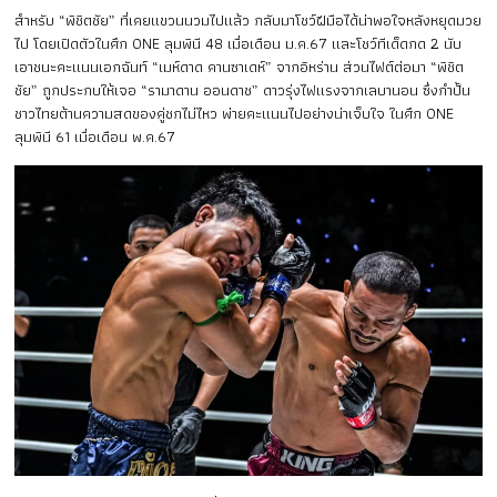
สำหรับ “พิชิตชัย” ที่เคยแขวนนวมไปแล้ว กลับมาโชว์ฝีมือได้น่าพอใจหลังหยุดมวย
ไป โดยเปิดตัวในศึก ONE ลุมพินี 48 เมื่อเดือน ม.ค.67 และโชว์ทีเด็ดกด 2 นับ
เอาชนะคะแนนเอกฉันท์ “เมห์ดาด คานซาเดห์” จากอิหร่าน ส่วนไฟต์ต่อมา “พิชิต
ชัย” ถูกประกบให้เจอ “รามาดาน ออนดาช” ดาวรุ่งไฟแรงจากเลบานอน ซึ่งกำปั้น
ชาวไทยต้านความสดของคู่ชกไม่ไหว พ่ายคะแนนไปอย่างน่าเจ็บใจ ในศึก ONE
ลุมพินี 61 เมื่อเดือน พ.ค.67