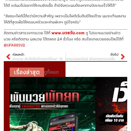
ได้ดี แต่ผมไม่อยากให้เกมยืดเยื้อ ถ้ามีจังหวะผมต้องหาทางปิดเกมเร็วให้ได้”
“ชัยชนะไฟต์นี้ถือว่ามีความสำคัญ เพราะเป็นไฟต์เริ่มต้นปีใหม่ด้วย ผมจะทำผลงาน
ให้ดีที่สุดเพื่อให้ครอบครัวและค่ายพีเคฯ ภูมิใจครับ”
ติดตามข่าวสารวงการมวย ได้ที่
www.มวยวัน.com
ดู โปรแกมมวยอ่านข่าว
มวย หรือติดตาม ผลมวย ได้ตลอด 24 ชั่วโมง หรือ สนใจแทงมวยออนไลน์ได้ที่
@UFA88SV2
ก่อนหน้า
ถัดไป
ข่าวมวย ศักดิ์ศรีอดีตแชมป์ค้ำคอ! “อิเลียส” นัดดวล “เพชรทนง” ชิงโอกาสขยับแรงกิง ในศึก ONE 171 ที่กาตาร์
เรตมวยออนไลน์ อัปเดตทุกการเปลี่ยนแปลงในราคามวยล่าสุด
เรื่องล่าสุด
ดูทั้งหมด