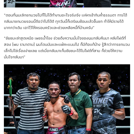
“ตอนที่ผมเลิกชกมวยไปก็ไม่ได้ทำงานอะไรจริงจัง แค่หาเช้ากินค่ำธรรมดา การได้
กลับมาชกมวยรอบนี้ถือว่าไปได้ดี ทุกวันนี้ก็เตรียมซ้อมแล้วขึ้นชก ทำให้มีรายได้
มากกว่าเดิม เอาไว้ให้ครอบครัวและช่วยเหลือหนี้ที่บ้านครับ”
“ชัยชนะล่าสุดเหนือ เพชรน้ำโขง ช่วยดึงความมั่นใจของผมกลับคืนมา หลังไฟต์ที่
สอง (พบ รามาดาน) ผมโดนนับและแพ้คะแนนไป ก็มีท้อแท้บ้าง รู้สึกว่าการชกนวม
เล็กไม่ใช่เรื่องง่ายเลย แต่เมื่อกลับมาเก็บชัยชนะได้ในไฟต์ที่สาม ก็ช่วยให้ความ
มั่นใจกลับมา”