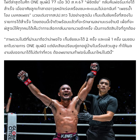
ไฟต์ล่าสุดในศึก ONE ลุมพินี 77 เมื่อ 30 ส.ค.67 “พิชิตชัย” กลับคืนฟอร์มเก่งได้
สำเร็จ เมื่ออาศัยลูกเก๋าสาดอาวุธหนักเร่งเครื่องชนะคะแนนไม่เอกฉันท์ “เพชรน้ำ
โขง มงคลเพชร” มวยเด่นจากสปป.ลาว ไปอย่างสุดมัน เก็บแต้มชัยครั้งที่สองใน
รายการได้สำเร็จ โดยตอนนี้เจ้าตัวพร้อมแล้วที่จะรักษาผลงานแรงข้ามปี เพื่อที่จะ
พิสูจน์ให้ทุกคนได้เห็นว่าการเลือกกลับมาชกมวยอีกครั้ง เป็นการตัดสินใจที่ถูกต้อง
“ภาพรวมในปีที่ผ่านมาถือว่าน่าพอใจ เก็บชัยชนะได้ 2 ครั้ง และแพ้ 1 ครั้ง ผมชอบ
ชกในรายการ ONE ลุมพินี แต่ยังเสียเปรียบคู่ชกอยู่บ้างในเรื่องส่วนสูง ทำให้ผล
งานยังออกมาได้ไม่ดีเท่าที่ควร ต้องพยายามทำฟอร์มขึ้นมาใหม่ในปีนี้”