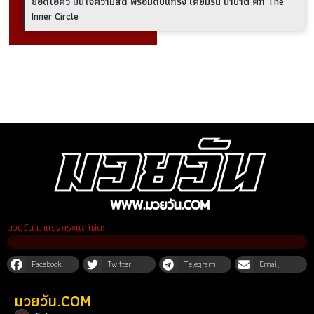
ยอดไอคิว มั่นใจความสด พร้อมดับแกร่ง เคียมรัน นาบาติ ศึก The
Inner Circle
มวยวัน มาแรงกระแสไม่ตก
Facebook
Twitter
Telegram
Email
มวยวัน.COM