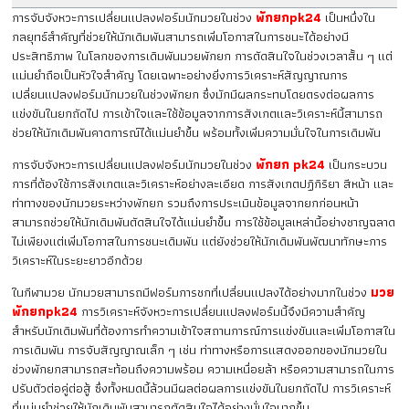
การจับจังหวะการเปลี่ยนแปลงฟอร์มนักมวยในช่วง
พักยกpk24
เป็นหนึ่งใน
กลยุทธ์สำคัญที่ช่วยให้นักเดิมพันสามารถเพิ่มโอกาสในการชนะได้อย่างมี
ประสิทธิภาพ ในโลกของการเดิมพันมวยพักยก การตัดสินใจในช่วงเวลาสั้น ๆ แต่
แม่นยำถือเป็นหัวใจสำคัญ โดยเฉพาะอย่างยิ่งการวิเคราะห์สัญญาณการ
เปลี่ยนแปลงฟอร์มนักมวยในช่วงพักยก ซึ่งมักมีผลกระทบโดยตรงต่อผลการ
แข่งขันในยกถัดไป การเข้าใจและใช้ข้อมูลจากการสังเกตและวิเคราะห์นี้สามารถ
ช่วยให้นักเดิมพันคาดการณ์ได้แม่นยำขึ้น พร้อมทั้งเพิ่มความมั่นใจในการเดิมพัน
การจับจังหวะการเปลี่ยนแปลงฟอร์มนักมวยในช่วง
พักยก pk24
เป็นกระบวน
การที่ต้องใช้การสังเกตและวิเคราะห์อย่างละเอียด การสังเกตปฏิกิริยา สีหน้า และ
ท่าทางของนักมวยระหว่างพักยก รวมถึงการประเมินข้อมูลจากยกก่อนหน้า
สามารถช่วยให้นักเดิมพันตัดสินใจได้แม่นยำขึ้น การใช้ข้อมูลเหล่านี้อย่างชาญฉลาด
ไม่เพียงแต่เพิ่มโอกาสในการชนะเดิมพัน แต่ยังช่วยให้นักเดิมพันพัฒนาทักษะการ
วิเคราะห์ในระยะยาวอีกด้วย
ในกีฬามวย นักมวยสามารถมีฟอร์มการชกที่เปลี่ยนแปลงได้อย่างมากในช่วง
มวย
พักยกpk24
การวิเคราะห์จังหวะการเปลี่ยนแปลงฟอร์มนี้จึงมีความสำคัญ
สำหรับนักเดิมพันที่ต้องการทำความเข้าใจสถานการณ์การแข่งขันและเพิ่มโอกาสใน
การเดิมพัน การจับสัญญาณเล็ก ๆ เช่น ท่าทางหรือการแสดงออกของนักมวยใน
ช่วงพักยกสามารถสะท้อนถึงความพร้อม ความเหนื่อยล้า หรือความสามารถในการ
ปรับตัวต่อคู่ต่อสู้ ซึ่งทั้งหมดนี้ล้วนมีผลต่อผลการแข่งขันในยกถัดไป การวิเคราะห์
ที่แม่นยำช่วยให้นักเดิมพันสามารถตัดสินใจได้อย่างมั่นใจมากขึ้น