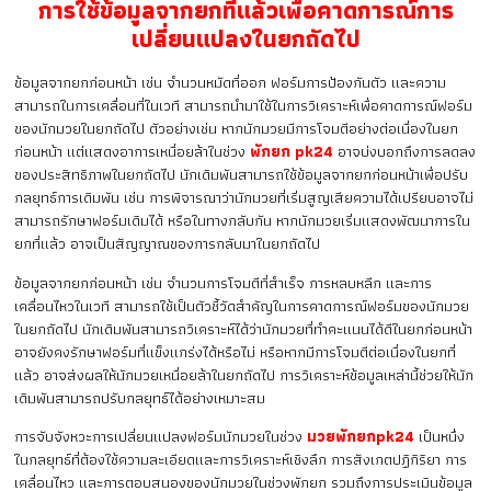
การใช้ข้อมูลจากยกที่แล้วเพื่อคาดการณ์การ
เปลี่ยนแปลงในยกถัดไป
ข้อมูลจากยกก่อนหน้า เช่น จำนวนหมัดที่ออก ฟอร์มการป้องกันตัว และความ
สามารถในการเคลื่อนที่ในเวที สามารถนำมาใช้ในการวิเคราะห์เพื่อคาดการณ์ฟอร์ม
ของนักมวยในยกถัดไป ตัวอย่างเช่น หากนักมวยมีการโจมตีอย่างต่อเนื่องในยก
ก่อนหน้า แต่แสดงอาการเหนื่อยล้าในช่วง
พักยก pk24
อาจบ่งบอกถึงการลดลง
ของประสิทธิภาพในยกถัดไป นักเดิมพันสามารถใช้ข้อมูลจากยกก่อนหน้าเพื่อปรับ
กลยุทธ์การเดิมพัน เช่น การพิจารณาว่านักมวยที่เริ่มสูญเสียความได้เปรียบอาจไม่
สามารถรักษาฟอร์มเดิมได้ หรือในทางกลับกัน หากนักมวยเริ่มแสดงพัฒนาการใน
ยกที่แล้ว อาจเป็นสัญญาณของการกลับมาในยกถัดไป
ข้อมูลจากยกก่อนหน้า เช่น จำนวนการโจมตีที่สำเร็จ การหลบหลีก และการ
เคลื่อนไหวในเวที สามารถใช้เป็นตัวชี้วัดสำคัญในการคาดการณ์ฟอร์มของนักมวย
ในยกถัดไป นักเดิมพันสามารถวิเคราะห์ได้ว่านักมวยที่ทำคะแนนได้ดีในยกก่อนหน้า
อาจยังคงรักษาฟอร์มที่แข็งแกร่งได้หรือไม่ หรือหากมีการโจมตีต่อเนื่องในยกที่
แล้ว อาจส่งผลให้นักมวยเหนื่อยล้าในยกถัดไป การวิเคราะห์ข้อมูลเหล่านี้ช่วยให้นัก
เดิมพันสามารถปรับกลยุทธ์ได้อย่างเหมาะสม
การจับจังหวะการเปลี่ยนแปลงฟอร์มนักมวยในช่วง
มวยพักยกpk24
เป็นหนึ่ง
ในกลยุทธ์ที่ต้องใช้ความละเอียดและการวิเคราะห์เชิงลึก การสังเกตปฏิกิริยา การ
เคลื่อนไหว และการตอบสนองของนักมวยในช่วงพักยก รวมถึงการประเมินข้อมูล