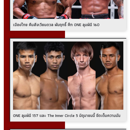
เมืองไทย คืนสังเวียนดวล พันฤทธิ์ ศึก ONE ลุมพินี 160
ONE ลุมพินี 157 และ The Inner Circle 5 มิถุนายนนี้ จัดเต็มความมัน