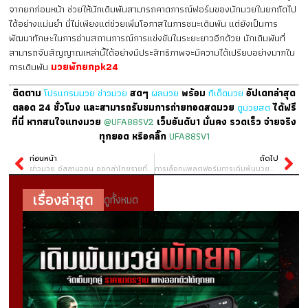
จากยกก่อนหน้า ช่วยให้นักเดิมพันสามารถคาดการณ์ฟอร์มของนักมวยในยกถัดไป
ได้อย่างแม่นยำ นี่ไม่เพียงแต่ช่วยเพิ่มโอกาสในการชนะเดิมพัน แต่ยังเป็นการ
พัฒนาทักษะในการอ่านสถานการณ์การแข่งขันในระยะยาวอีกด้วย นักเดิมพันที่
สามารถจับสัญญาณเหล่านี้ได้อย่างมีประสิทธิภาพจะมีความได้เปรียบอย่างมากใน
การเดิมพัน
มวยพักยกpk24
ติดตาม
โปรแกรมมวย
ข่าวมวย
สดๆ
ผลมวย
พร้อม
ทีเด็ดมวย
อัปเดทล่าสุด
ตลอด 24 ชั่วโมง และสามารถรับชมการถ่ายทอดสดมวย
ดูมวยสด
ได้ฟรี
ที่นี่ หากสนใจแทงมวย
@UFA88SV2
เว็บอันดับ1 มั่นคง รวดเร็ว จ่ายจริง
ทุกยอด หรือคลิ๊ก
UFA88SV1
ก่อนหน้า
ถัดไป
ข่าวมวย อัสลามจอน ออกล่าไทยรายที่ 6 มั่นใจผ่าน “ป้อมเพชร” ขยับโอกาสเข้าใกล้สัญญา ONE อีกก้าว
การเลือกแพลตฟอร์มการเดิมพันมวยพักยก เว็บไทเกอร์711 คำแนะนำในการเลือกเว็บที่น่าเชื่อถือ
เรื่องล่าสุด
ดูทั้งหมด