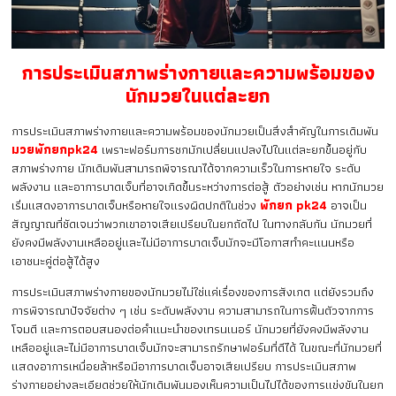
การประเมินสภาพร่างกายและความพร้อมของ
นักมวยในแต่ละยก
การประเมินสภาพร่างกายและความพร้อมของนักมวยเป็นสิ่งสำคัญในการเดิมพัน
มวยพักยกpk24
เพราะฟอร์มการชกมักเปลี่ยนแปลงไปในแต่ละยกขึ้นอยู่กับ
สภาพร่างกาย นักเดิมพันสามารถพิจารณาได้จากความเร็วในการหายใจ ระดับ
พลังงาน และอาการบาดเจ็บที่อาจเกิดขึ้นระหว่างการต่อสู้ ตัวอย่างเช่น หากนักมวย
เริ่มแสดงอาการบาดเจ็บหรือหายใจแรงผิดปกติในช่วง
พักยก pk24
อาจเป็น
สัญญาณที่ชัดเจนว่าพวกเขาอาจเสียเปรียบในยกถัดไป ในทางกลับกัน นักมวยที่
ยังคงมีพลังงานเหลืออยู่และไม่มีอาการบาดเจ็บมักจะมีโอกาสทำคะแนนหรือ
เอาชนะคู่ต่อสู้ได้สูง
การประเมินสภาพร่างกายของนักมวยไม่ใช่แค่เรื่องของการสังเกต แต่ยังรวมถึง
การพิจารณาปัจจัยต่าง ๆ เช่น ระดับพลังงาน ความสามารถในการฟื้นตัวจากการ
โจมตี และการตอบสนองต่อคำแนะนำของเทรนเนอร์ นักมวยที่ยังคงมีพลังงาน
เหลืออยู่และไม่มีอาการบาดเจ็บมักจะสามารถรักษาฟอร์มที่ดีได้ ในขณะที่นักมวยที่
แสดงอาการเหนื่อยล้าหรือมีอาการบาดเจ็บอาจเสียเปรียบ การประเมินสภาพ
ร่างกายอย่างละเอียดช่วยให้นักเดิมพันมองเห็นความเป็นไปได้ของการแข่งขันในยก