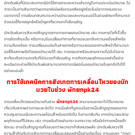
นักเดิมพันที่มีประสบการณ์มักใช้สายตาและความชำนาญในการประเมินนักมวย ไม่
ว่าจะเป็นการสังเกตว่าพวกเขายังมีพลังงานเหลืออยู่หรือเริ่มมีอาการหมดแรง
นอกจากนี้ การฟังบทสนทนาระหว่างนักมวยและเทรนเนอร์ในช่วงพักยกก็สามารถ
ช่วยบ่งชี้ถึงกลยุทธ์หรือปัญหาที่พวกเขากำลังเผชิญ
นักเดิมพันควรสังเกตสัญญาณทางกายภาพของนักมวย เช่น การหายใจที่เร็วขึ้น
การยืดกล้ามเนื้อ หรือการปรับเปลี่ยนท่าทางที่อาจบ่งบอกถึงความเหนื่อยล้าหรือ
ความตึงเครียด การเปลี่ยนแปลงในสายตาหรือการแสดงออกทางสีหน้าก็สามารถ
บ่งชี้ถึงสภาพจิตใจของนักมวยได้ เช่น การหลบตาหรือแสดงความไม่มั่นใจอาจ
สะท้อนถึงความกดดันที่นักมวยกำลังเผชิญ การติดตามพฤติกรรมเหล่านี้อย่าง
ละเอียดจะช่วยให้นักเดิมพันสามารถคาดการณ์ฟอร์มของนักมวยในยกถัดไปได้
อย่างแม่นยำ
การใช้เทคนิคการสังเกตการเคลื่อนไหวของนัก
มวยในช่วง พักยกpk24
การเคลื่อนไหวของนักมวยในช่วง
พักยกpk24
สามารถบอกอะไรได้มากมาย
เกี่ยวกับสภาพร่างกายและจิตใจ การนั่งพักที่ดูสงบนิ่งอาจเป็นสัญญาณของการ
ควบคุมอารมณ์และความพร้อมสำหรับยกถัดไป ในทางกลับกัน หากนักมวยแสดง
พฤติกรรมที่ไม่สงบ เช่น การขยับตัวอย่างกระวนกระวาย หรือมีท่าทางเหนื่อยล้า
ชัดเจน อาจเป็นสัญญาณที่บ่งบอกว่าพวกเขากำลังหมดพลัง นักเดิมพันควรให้
ความสำคัญกับการสังเกตการเปลี่ยนแปลงเหล่านี้อย่างต่อเนื่อง การมองหา “ภาษา