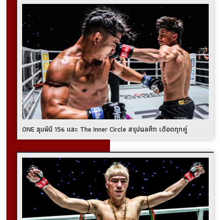
ONE ลุมพินี 156 และ The Inner Circle สรุปผลศึก เดือดทุกคู่