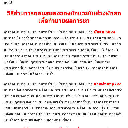
ถัดไป
วิธีอ่านการตอบสนองของนักมวยในช่วงพักยก
เพื่อทำนายผลการชก
การตอบสนองของนักมวยต่อคำแนะนำของเทรนเนอร์ในช่วง
พักยก pk24
สามารถเป็นตัวชี้วัดที่ดีว่าพวกเขามีความพร้อมที่จะปรับเปลี่ยนกลยุทธ์หรือไม่ นัก
มวยที่แสดงการตอบสนองอย่างมีสมาธิและมั่นใจมักจะสามารถปรับตัวในยกถัด
ไปได้ดี ในขณะที่นักมวยที่ดูสับสนหรือไม่สามารถปฏิบัติตามคำแนะนำได้อย่างมี
ประสิทธิภาพ อาจประสบปัญหาในการแข่งขัน การสังเกตสีหน้าของนักมวยขณะ
ฟังคำแนะนำหรือปฏิกิริยาที่พวกเขามีต่อทีมงาน เช่น การพยักหน้าหรือการ
แสดงออกที่บ่งบอกถึงความเข้าใจ สามารถช่วยให้นักเดิมพันคาดการณ์ผลการ
แข่งขันในยกถัดไปได้อย่างแม่นยำ
การตอบสนองของนักมวยต่อคำแนะนำของเทรนเนอร์ในช่วง
มวยพักยกpk24
สามารถบ่งบอกถึงความพร้อมและทัศนคติในการแข่งขัน นักเดิมพันควรสังเกตว่า
นักมวยแสดงความสนใจและความเข้าใจในคำแนะนำหรือไม่ หากนักมวยดูมั่นใจ
และมีปฏิกิริยาเชิงบวก เช่น การพยักหน้า การฟังอย่างตั้งใจ หรือการสื่อสารกับ
เทรนเนอร์อย่างมีประสิทธิภาพ อาจแสดงถึงความพร้อมและความมุ่งมั่นในการ
แข่งขันต่อไป ในทางกลับกัน นักมวยที่แสดงอาการสับสนหรือไม่ตอบสนองต่อคำ
แนะนำอาจมีความเสี่ยงที่จะแสดงฟอร์มที่ลดลง