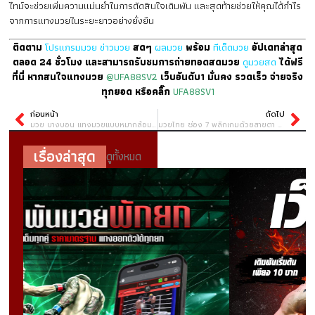
ไทม์จะช่วยเพิ่มความแม่นยำในการตัดสินใจเดิมพัน และสุดท้ายช่วยให้คุณได้กำไร
จากการแทงมวยในระยะยาวอย่างยั่งยืน
ติดตาม
โปรแกรมมวย
ข่าวมวย
สดๆ
ผลมวย
พร้อม
ทีเด็ดมวย
อัปเดทล่าสุด
ตลอด 24 ชั่วโมง และสามารถรับชมการถ่ายทอดสดมวย
ดูมวยสด
ได้ฟรี
ที่นี่ หากสนใจแทงมวย
@UFA88SV2
เว็บอันดับ1 มั่นคง รวดเร็ว จ่ายจริง
ทุกยอด หรือคลิ๊ก
UFA88SV1
ก่อนหน้า
ถัดไป
มวย บางบอน แทงมวยแบบหมากล้อม วางแผนก่อนแทง เห็นทางรวยก่อนใคร
มวยไทย ช่อง 7 พลิกเกมด้วยสายตา ดูท่าที 3 นาทีแรก ตัดสินใจได้ทั้งบิล
เรื่องล่าสุด
ดูทั้งหมด