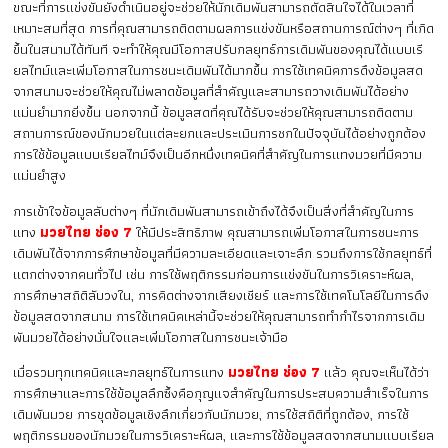
ขณะที่การแข่งขันยังดำเนินอยู่จะช่วยให้นักเดิมพันสามารถตัดสินใจได้ในเวลาที่
เหมาะสมที่สุด การที่คุณสามารถติดตามผลการแข่งขันหรือสถานการณ์ต่างๆ ที่เกิด
ขึ้นในสนามได้ทันที จะทำให้คุณมีโอกาสปรับกลยุทธ์การเดิมพันของคุณได้แบบเรี
ยลไทม์และเพิ่มโอกาสในการชนะเดิมพันได้มากขึ้น การใช้เทคนิคการดึงข้อมูลสด
จากสนามจะช่วยให้คุณไม่พลาดข้อมูลที่สำคัญและสามารถวางเดิมพันได้อย่าง
แม่นยำมากยิ่งขึ้น นอกจากนี้ ข้อมูลสดที่คุณได้รับจะช่วยให้คุณสามารถติดตาม
สถานการณ์ของนักมวยในแต่ละยกและประเมินการชกในปัจจุบันได้อย่างถูกต้อง
การใช้ข้อมูลแบบเรียลไทม์จึงเป็นอีกหนึ่งเทคนิคที่สำคัญในการแทงมวยที่มีความ
แม่นยำสูง
การเข้าใจข้อมูลลับต่างๆ ที่นักเดิมพันสามารถเข้าถึงได้จึงเป็นสิ่งที่สำคัญในการ
แทง
มวยไทย ช่อง 7
ให้มีประสิทธิภาพ คุณสามารถเพิ่มโอกาสในการชนะการ
เดิมพันได้จากการศึกษาข้อมูลที่มีความละเอียดและเจาะลึก รวมถึงการใช้กลยุทธ์ที่
แตกต่างจากคนทั่วไป เช่น การใช้พฤติกรรมก่อนการแข่งขันในการวิเคราะห์ผล,
การศึกษาสถิติลับวงใน, การคิดต่างจากเสียงเชียร์ และการใช้เทคโนโลยีในการดึง
ข้อมูลสดจากสนาม การใช้เทคนิคเหล่านี้จะช่วยให้คุณสามารถทำกำไรจากการเดิม
พันมวยได้อย่างมั่นใจและเพิ่มโอกาสในการชนะเจ้ามือ
เมื่อรวมทุกเทคนิคและกลยุทธ์ในการแทง
มวยไทย ช่อง 7
แล้ว คุณจะเห็นได้ว่า
การศึกษาและการใช้ข้อมูลลึกซึ้งคือกุญแจสำคัญในการประสบความสำเร็จในการ
เดิมพันมวย การขุดข้อมูลเชิงลึกเกี่ยวกับนักมวย, การใช้สถิติที่ถูกต้อง, การใช้
พฤติกรรมของนักมวยในการวิเคราะห์ผล, และการใช้ข้อมูลสดจากสนามแบบเรียล