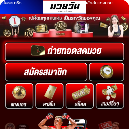
สมัครสมาชิก
เข้าเล่นแทงมวย