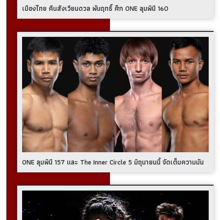
เมืองไทย คืนสังเวียนดวล พันฤทธิ์ ศึก ONE ลุมพินี 160
ONE ลุมพินี 157 และ The Inner Circle 5 มิถุนายนนี้ จัดเต็มความมัน