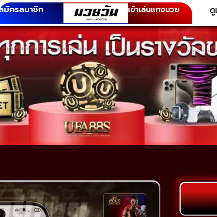
ด
สมัครสมาชิก
เข้าเล่นแทงมวย