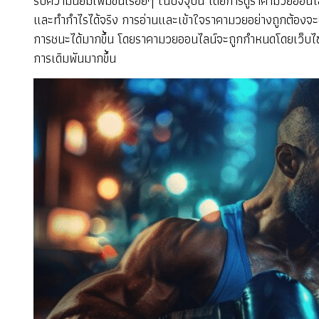
รับความนิยมเพิ่มขึ้นเรื่อยๆ ในปัจจุบัน โดยการดูราคามวยออนไลน์
และทำกำไรได้จริง การอ่านและเข้าใจราคามวยอย่างถูกต้องจะ
การชนะได้มากขึ้น โดยราคามวยออนไลน์จะถูกกำหนดโดยเว็บไ
การเดิมพันมากขึ้น