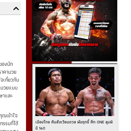
ะของนัก
กราคามวย
จเกี่ยวกับ
าคามวยแบบ
กษาและ
คุณเข้าใจ
เมืองไทย คืนสังเวียนดวล พันฤทธิ์ ศึก ONE ลุมพิ
รรมที่ได้
นี 160