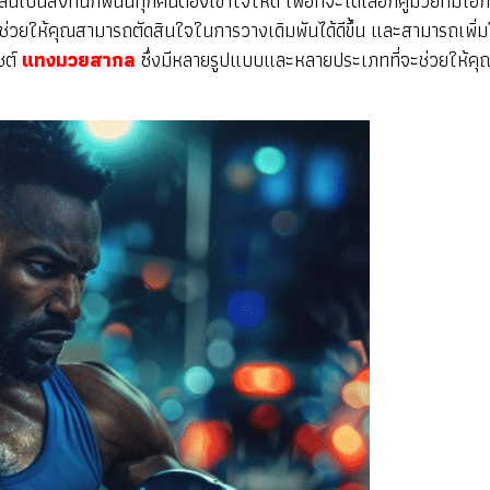
เป็นสิ่งที่นักพนันทุกคนต้องเข้าใจให้ดี เพื่อที่จะได้เลือกคู่มวยที่มีโ
ช่วยให้คุณสามารถตัดสินใจในการวางเดิมพันได้ดีขึ้น และสามารถเพิ
ซต์
แทงมวยสากล
ซึ่งมีหลายรูปแบบและหลายประเภทที่จะช่วยให้คุ