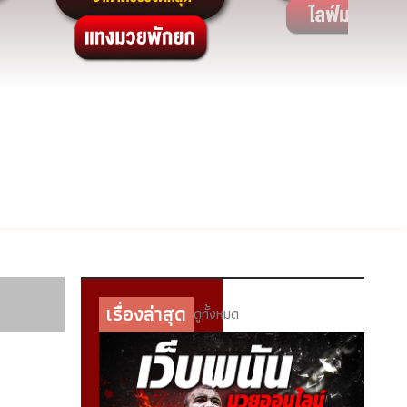
เรื่องล่าสุด
ดูทั้งหมด