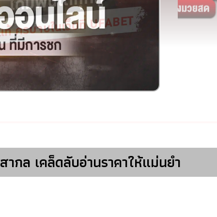
สากล เคล็ดลับอ่านราคาให้แม่นยำ