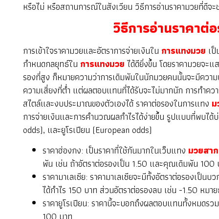
หรือไม่ หรือสถานการณ์ในสังเวียน วิธีการอ่านราคามวยที่ดีจะช
วิธีการอ่านราคาต
การเข้าใจราคามวยและอัตราการจ่ายเงินใน
การแทงมวย
เป็
กำหนดกลยุทธ์ใน
การแทงมวย
ได้ดียิ่งขึ้น โดยราคามวยจะแ
รองที่สูง ก็หมายความว่าการเดิมพันในนักมวยคนนั้นจะมีความ
ความเสี่ยงที่ต่ำ แต่ผลตอบแทนที่ได้รับจะไม่มากนัก การทำควา
สไตล์และงบประมาณของตัวเองได้ ราคาต่อรองในการแทง
ม
การจ่ายเงินและการคำนวณผลกำไรได้ง่ายขึ้น รูปแบบที่พบได้
odds), และยูโรเปียน (European odds)
ราคาฮ่องกง: เป็นราคาที่ใช้กันมากในเว็บแทง
มวยสาก
พัน เช่น ถ้าอัตราต่อรองเป็น 1.50 และคุณเดิมพัน 10
ราคามาเลเซีย: ราคามาเลเซียจะมีทั้งอัตราต่อรองเป็นบ
ได้กำไร 150 บาท ส่วนอัตราต่อรองลบ เช่น -1.50 หมาย
ราคายูโรเปียน: ราคานี้จะบอกถึงผลตอบแทนทั้งหมดรวมท
100 บาท