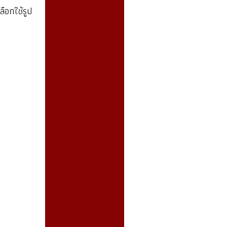
ือกใช้รูป