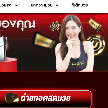
ูมวยสด
บทความมวย
ทีเด็ดมวย