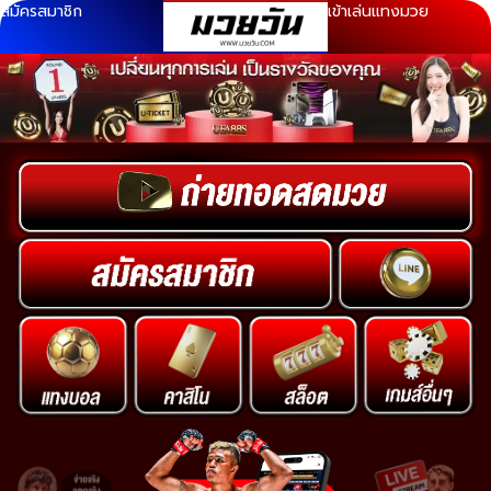
สมัครสมาชิก
เข้าเล่นแทงมวย