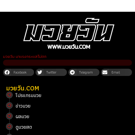
มวยวัน มาแรงกระแสไม่ตก
Facebook
Twitter
Telegram
Email
มวยวัน.COM
โปรแกรมมวย
ข่าวมวย
ผลมวย
ดูมวยสด