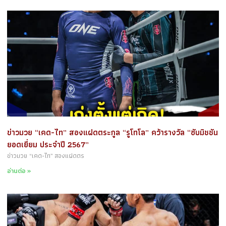
ข่าวมวย “เคด-ไท” สองแฝดตระกูล “รูโทโล” คว้ารางวัล “ซับมิชชัน
ยอดเยี่ยม ประจำปี 2567”
ข่าวมวย “เคด-ไท” สองแฝดตร
อ่านต่อ »