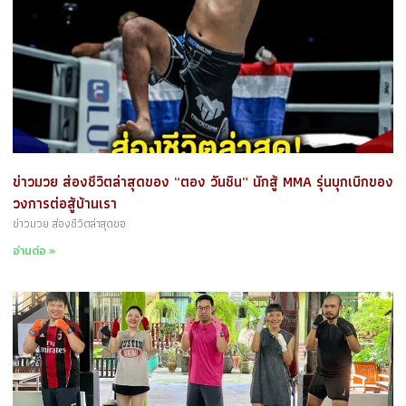
ข่าวมวย ส่องชีวิตล่าสุดของ “ตอง วันชิน” นักสู้ MMA รุ่นบุกเบิกของ
วงการต่อสู้บ้านเรา
ข่าวมวย ส่องชีวิตล่าสุดขอ
อ่านต่อ »