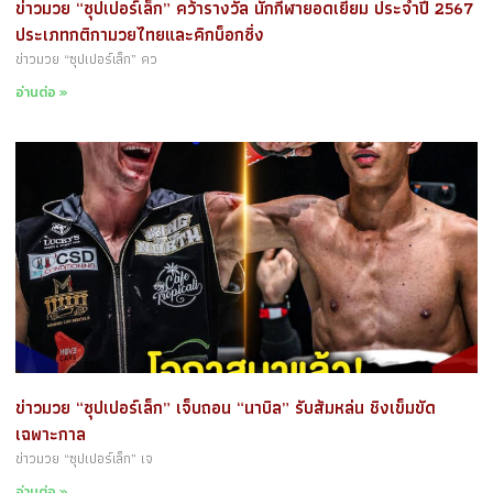
ข่าวมวย “ซุปเปอร์เล็ก” คว้ารางวัล นักกีฬายอดเยี่ยม ประจำปี 2567
ประเภทกติกามวยไทยและคิกบ็อกซิ่ง
ข่าวมวย “ซุปเปอร์เล็ก” คว
อ่านต่อ »
ข่าวมวย “ซุปเปอร์เล็ก” เจ็บถอน “นาบิล” รับส้มหล่น ชิงเข็มขัด
เฉพาะกาล
ข่าวมวย “ซุปเปอร์เล็ก” เจ
อ่านต่อ »