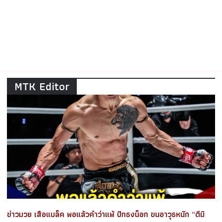
MTK Editor
ข่าวมวย เสือแบล็ค พอแล้วคำว่าแพ้ ปักธงน็อก ขนอาวุธหนัก “ดีมิ