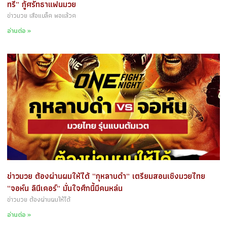
ทรี” กู้ศรัทธาแฟนมวย
ข่าวมวย เสือแบล็ค พอแล้วค
อ่านต่อ »
ข่าวมวย ต้องผ่านผมให้ได้ “กุหลาบดำ” เตรียมสอนเชิงมวยไทย
“จอห์น ลินีเคอร์” มั่นใจศึกนี้มีคนหล่น
ข่าวมวย ต้องผ่านผมให้ได้
อ่านต่อ »