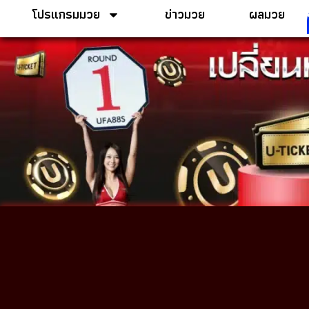
โปรแกรมมวย
ข่าวมวย
ผลมวย