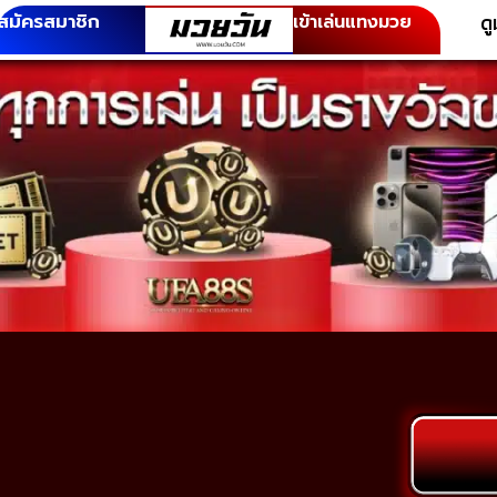
ด
สมัครสมาชิก
เข้าเล่นแทงมวย