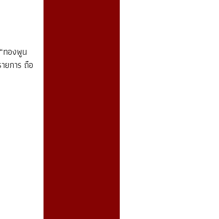
บ “ทองพูน
รายการ ถือ