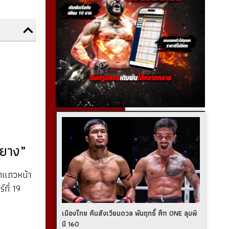
หยาง”
ฬาแถวหน้า
ที่ 19
เมืองไทย คืนสังเวียนดวล พันฤทธิ์ ศึก ONE ลุมพิ
นี 160