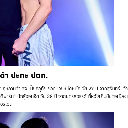
าบดำ ปะทะ ปตท.
ุหลาบดำ สจ.เปี๊ยกอุทัย ยอดมวยหมัดหนัก วัย 27 ปี จากสุรินทร์ เจ้า
าร์ม” นักสู้จอมอึด วัย 28 ปี จากนครสวรรค์ ที่หวังเก็บชัยต่อเนื่องเ
ธอร์เวต