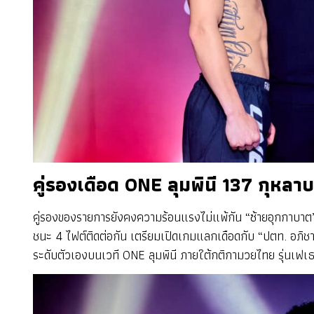
คู่รองเดือด ONE ลุมพินี 137 กุหล
คู่รองของรายการยังคงความร้อนแรงไม่แพ้กัน “ซ้ายอุกกาบาต” ก
ชนะ 4 ไฟต์ติดต่อกัน เตรียมเปิดเกมแลกเดือดกับ “ปตท. อภิชาติฟ
ระดับตัวเองบนเวที ONE ลุมพินี ภายใต้กติกามวยไทย รุ่นเฟเ