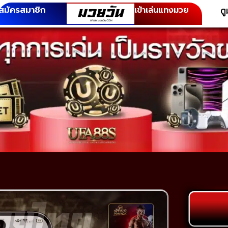
ด
สมัครสมาชิก
เข้าเล่นแทงมวย