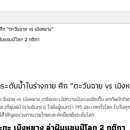
 ศึก “ตะวันฉาย vs เมิงหยาง”
าฝันแชมป์โลก 2 กติกา
ัดระดับน้ำในร่างกาย ศึก “ตะวันฉาย vs เมิง
ตะวันฉาย vs เมิงหยาง เตรียมระเบิดความมันแบบจัดเต็ม ยกทัพนักกี
ทีลุมพินี (รามอินทรา) ไปยังผู้ชมกว่า 195 ประเทศทั่วโลก ในวันศุกร์
เวนต์สำคัญของวงการมวยไทยและคิกบ็อกซิ่งระดับโลก
ปะทะ เมิงหยาง ล่าฝันแชมป์โลก 2 กติกา