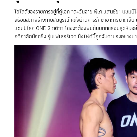
ไฮไลต์ของรายการอยู่ที่คู่เอก “ตะวันฉาย พีเค.แสนชัย” แชมป์
พร้อมสภาพร่างกายสมบูรณ์ หลังผ่านการรักษาอาการบาดเจ็บ เป้า
แชมป์โลก ONE 2 กติกา โดยจะต้องพบกับบททดสอบสุดหินอย่าง
กติกาคิกบ็อกซิ่ง รุ่นเฟเธอร์เวต ซึ่งไฟต์นี้ถูกจับตามองอย่