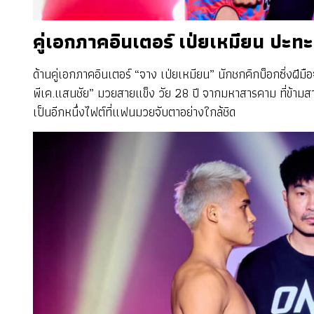
คู่เอกภาคอินเตอร์ เป่ยเหมียน ปะท
ด้านคู่เอกภาคอินเตอร์ “จาง เป่ยเหมียน” นักชกคิกบ็อกซิ่งฝีม
พีเค.แสนชัย” มวยสายแข็ง วัย 28 ปี จากมหาสารคาม ที่ข้ามสา
เป็นอีกหนึ่งไฟต์ที่แฟนมวยจับตาอย่างใกล้ชิด