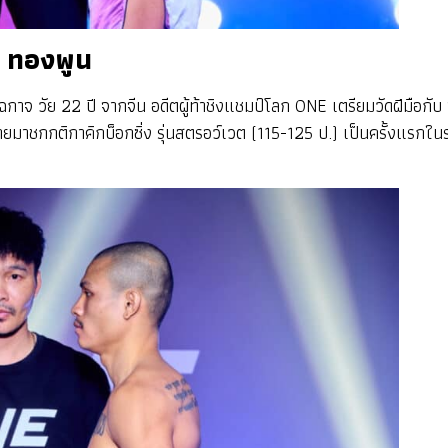
ะ ทองพูน
ือฉกาจ วัย 22 ปี จากจีน อดีตผู้ท้าชิงแชมป์โลก ONE เตรียมวัดฝีมือกั
ยมาชกกติกาคิกบ็อกซิ่ง รุ่นสตรอว์เวต (115-125 ป.) เป็นครั้งแรกใน