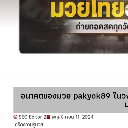
อนาคตของมวย pakyok89 ในวงการ
SEO Editor 2
พฤศจิกายน 11, 2024
เกร็ดความรู้มวย