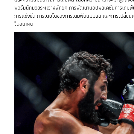
ฟอร์มนักมวยระหว่างพักยก การพัฒนาแอปพลิเคชันการเดิมพันที
การแข่งขัน การเติบโตของการเดิมพันแบบสด และการเปลี่ย
ในอนาคต