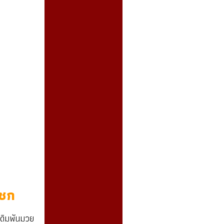
รชก
เดิมพันมวย