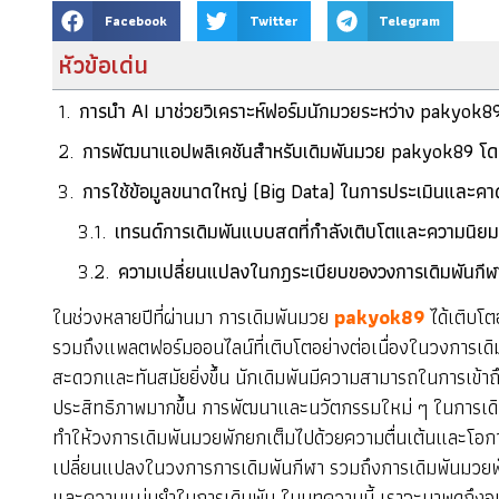
Facebook
Twitter
Telegram
หัวข้อเด่น
การนำ AI มาช่วยวิเคราะห์ฟอร์มนักมวยระหว่าง pakyok8
การพัฒนาแอปพลิเคชันสำหรับเดิมพันมวย pakyok89 โ
การใช้ข้อมูลขนาดใหญ่ (Big Data) ในการประเมินและ
เทรนด์การเดิมพันแบบสดที่กำลังเติบโตและความนิยมใ
ความเปลี่ยนแปลงในกฎระเบียบของวงการเดิมพัน
ในช่วงหลายปีที่ผ่านมา การเดิมพันมวย
pakyok89
ได้เติบโต
รวมถึงแพลตฟอร์มออนไลน์ที่เติบโตอย่างต่อเนื่องในวงการเดิ
สะดวกและทันสมัยยิ่งขึ้น นักเดิมพันมีความสามารถในการเข้าถึง
ประสิทธิภาพมากขึ้น การพัฒนาและนวัตกรรมใหม่ ๆ ในการเ
ทำให้วงการเดิมพันมวยพักยกเต็มไปด้วยความตื่นเต้นและโอกาส
เปลี่ยนแปลงในวงการการเดิมพันกีฬา รวมถึงการเดิมพันมวยพัก
และความแม่นยำในการเดิมพัน ในบทความนี้ เราจะมาพูดถึง