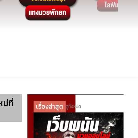
่ที่
เรื่องล่าสุด
ดูทั้งหมด