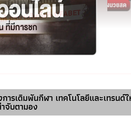
เดิมพันกีฬา เทคโนโลยีและเทรนด์ใหม
น่าจับตามอง