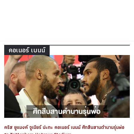
คอเนอร์ เบนน์
คริส ยูแบงค์ จูเนียร์ ปะทะ คอเนอร์ เบนน์ ศึกสืบสานตำนานรุ่นพ่อ