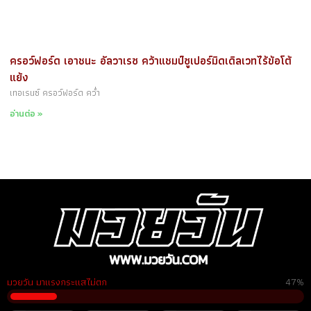
ครอว์ฟอร์ด เอาชนะ อัลวาเรซ คว้าแชมป์ซูเปอร์มิดเดิลเวทไร้ข้อโต้
แย้ง
เทอเรนซ์ ครอว์ฟอร์ด คว่ำ
อ่านต่อ »
มวยวัน มาแรงกระแสไม่ตก
58%