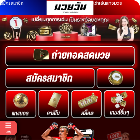
สมัครสมาชิก
เข้าเล่นแทงมวย
เมนู