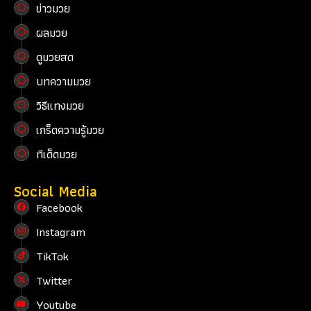
ข่าวมวย
ผลมวย
ดูมวยสด
บทความมวย
วิธีแทงมวย
เกร็ดความรู้มวย
ทีเด็ดมวย
Social Media
Facebook
Instagram
TikTok
Twitter
Youtube