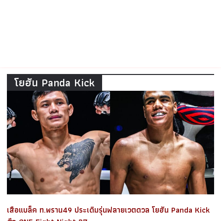
โยฮัน Panda Kick
เสือแบล็ค ท.พราน49 ประเดิมรุ่นฟลายเวตดวล โยฮัน Panda Kick