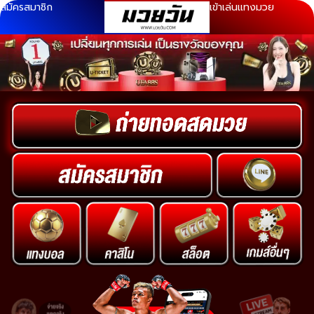
สมัครสมาชิก
เข้าเล่นแทงมวย