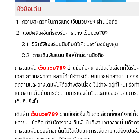
หัวข้อเด่น
ความสะดวกในการแทง เว็บมวย789 ผ่านมือถือ
แอปพลิเคชันที่รองรับการแทง เว็บมวย789
วิธีใช้ฟีเจอร์บนมือถือให้เกิดประโยชน์สูงสุด
การเดิมพันแบบเรียลไทม์ผ่านมือถือ
การเดิมพัน
เว็บมวย789
ผ่านมือถือกลายเป็นตัวเลือกที่ได้รั
เวลา ความสะดวกเหล่านี้ทำให้การเดิมพันมวยพักยกผ่านมือถือไม
ติดตามและวางเดิมพันได้อย่างต่อเนื่อง ไม่ว่าจะอยู่ที่ไหนหร
สนุกสนานไปกับการติดตามการแข่งขันในเวลาเดียวกันกับการต
เต็มอิ่มยิ่งขึ้น
เดิมพัน
เว็บมวย789
ผ่านมือถือจึงเป็นตัวเลือกที่ตอบโจทย์
หลายบนมือถือ ทำให้การวางเดิมพันในกีฬามวยกลายเป็นกิจกร
การเดิมพันมวยพักยกนั้นไม่ได้เป็นแค่การเล่นเกม แต่ยังเป็นช