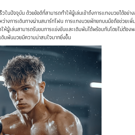
ร็วในปัจจุบัน ด้วยข้อดีที่สามารถทำให้ผู้เล่นเข้าถึงการแทงมวยได้อย่
ทั่งระหว่างการเดินทางผ่านสมาร์ทโฟน การแทงมวยพักยกบนมือถือช่วยเพิ
้ผู้เล่นสามารถรับชมการแข่งขันและเดิมพันได้พร้อมกันโดยไม่ต้องพ
ดิมพันมวยมีความน่าสนใจมากยิ่งขึ้น