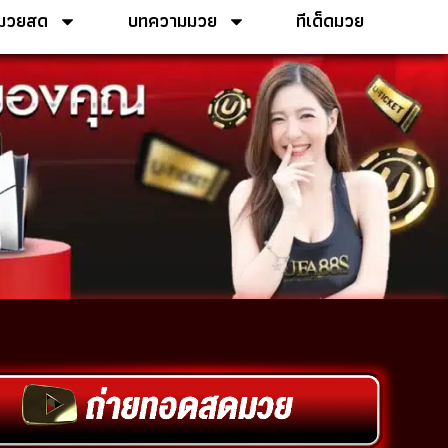
ูมวยสด
บทความมวย
ทีเด็ดมวย