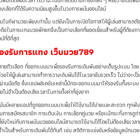
เดิมพันได้ตลอดเวลา ไม่ว่าจะเป็นการติดตามการชกสด ๆ หรือวางเดิมพันใ
างเลือกที่ได้รับความนิยมสูงขึ้นในวงการพนันออนไลน์
มพันในกีฬามวยเพียงเท่านั้น แต่ยังเป็นการเปิดโอกาสให้ผู้เล่นสามารถต
อถือในการแทงมวยพักยกจึงเป็นทางเลือกที่ยอดเยี่ยมสำหรับผู้ที่ต้อง
่ดีที่สุด
่รองรับการแทง เว็บมวย789
ลายตัวเลือก ที่ออกแบบมาเพื่อรองรับการเดิมพันอย่างเต็มรูปแบบ โดย
 ช่วยให้ผู้เล่นสามารถทำการวางเดิมพันได้ในเวลาอันรวดเร็ว ไม่ว่าจะเป
ผ่านมือถือ ซึ่งแอปพลิเคชันเหล่านี้มักจะออกแบบมาให้รองรับทั้งระบ
ไม่จำเป็นต้องเสียเวลาในการตั้งค่าที่ยุ่งยาก
บันมีหลายแอปที่ถูกออกแบบมาเพื่อให้ใช้งานได้ง่ายและสะดวก ทุกฟัง
ป็นการสมัครสมาชิก การเติมเงิน การเลือกคู่มวย หรือแม้กระทั่งการดู
ล่นที่ยังใหม่กับการพนันมวยออนไลน์สามารถใช้งานได้โดยไม่ต้องเสียเวล
่จำเป็นสำหรับการเดิมพันได้ทันที เช่น สถิติการแข่งขันหรือข้อมูลนักมว