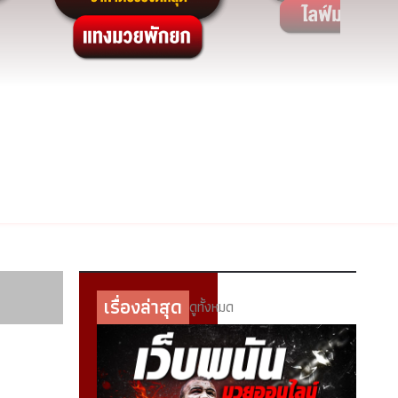
เรื่องล่าสุด
ดูทั้งหมด