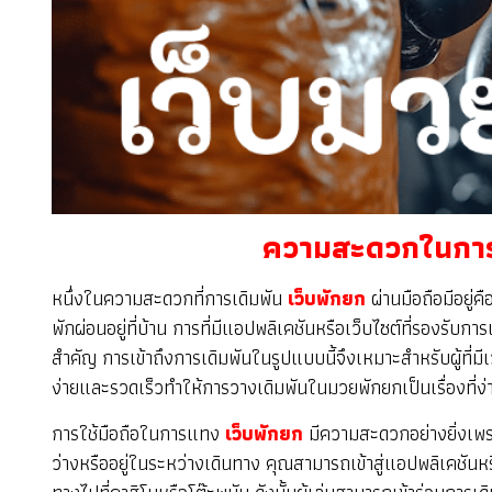
ความสะดวกในการแ
หนึ่งในความสะดวกที่การเดิมพัน
เว็บพักยก
ผ่านมือถือมีอยู่
พักผ่อนอยู่ที่บ้าน การที่มีแอปพลิเคชันหรือเว็บไซต์ที่รองรับก
สำคัญ การเข้าถึงการเดิมพันในรูปแบบนี้จึงเหมาะสำหรับผู้ที่มี
ง่ายและรวดเร็วทำให้การวางเดิมพันในมวยพักยกเป็นเรื่องที่
การใช้มือถือในการแทง
เว็บพักยก
มีความสะดวกอย่างยิ่งเพราะ
ว่างหรืออยู่ในระหว่างเดินทาง คุณสามารถเข้าสู่แอปพลิเคชันหรื