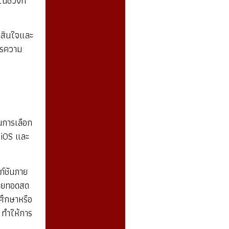
นช่วงที่
ัดสินใจและ
การความ
็นการเลือก
บ iOS และ
ก์ชันภาย
ถ่ายทอดสด
าศึกษาหรือ
ย ทำให้การ