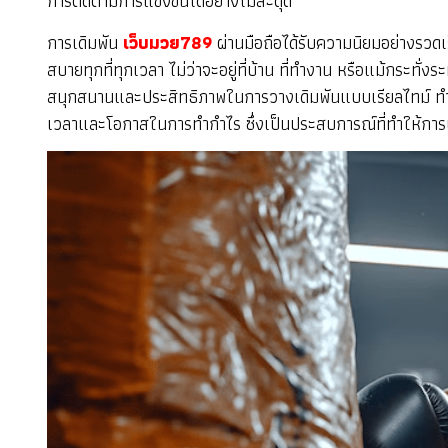
การติดตามการแข่งขันได้อย่างไม่สะดุด
การเดิมพัน
เว็บมวย789
ผ่านมือถือได้รับความนิยมอย่างรวดเ
สบายทุกที่ทุกเวลา ไม่ว่าจะอยู่ที่บ้าน ที่ทำงาน หรือแม้กระ
สนุกสนานและประสิทธิภาพในการวางเดิมพันแบบเรียลไทม์ ทำให
เวลาและโอกาสในการทำกำไร ซึ่งเป็นประสบการณ์ที่ทำให้การเ