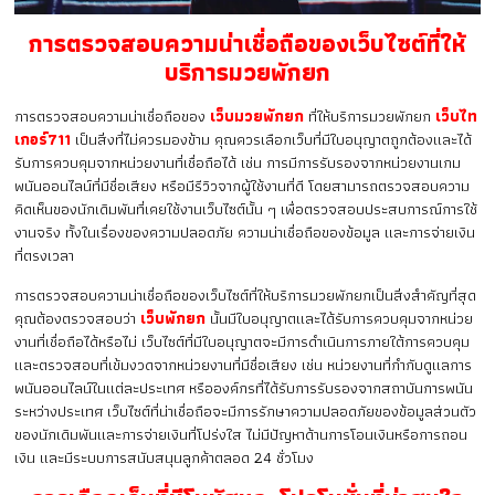
การตรวจสอบความน่าเชื่อถือของเว็บไซต์ที่ให้
บริการมวยพักยก
การตรวจสอบความน่าเชื่อถือของ
เว็บมวยพักยก
ที่ให้บริการมวยพักยก
เว็บไท
เกอร์711
เป็นสิ่งที่ไม่ควรมองข้าม คุณควรเลือกเว็บที่มีใบอนุญาตถูกต้องและได้
รับการควบคุมจากหน่วยงานที่เชื่อถือได้ เช่น การมีการรับรองจากหน่วยงานเกม
พนันออนไลน์ที่มีชื่อเสียง หรือมีรีวิวจากผู้ใช้งานที่ดี โดยสามารถตรวจสอบความ
คิดเห็นของนักเดิมพันที่เคยใช้งานเว็บไซต์นั้น ๆ เพื่อตรวจสอบประสบการณ์การใช้
งานจริง ทั้งในเรื่องของความปลอดภัย ความน่าเชื่อถือของข้อมูล และการจ่ายเงิน
ที่ตรงเวลา
การตรวจสอบความน่าเชื่อถือของเว็บไซต์ที่ให้บริการมวยพักยกเป็นสิ่งสำคัญที่สุด
คุณต้องตรวจสอบว่า
เว็บพักยก
นั้นมีใบอนุญาตและได้รับการควบคุมจากหน่วย
งานที่เชื่อถือได้หรือไม่ เว็บไซต์ที่มีใบอนุญาตจะมีการดำเนินการภายใต้การควบคุม
และตรวจสอบที่เข้มงวดจากหน่วยงานที่มีชื่อเสียง เช่น หน่วยงานที่กำกับดูแลการ
พนันออนไลน์ในแต่ละประเทศ หรือองค์กรที่ได้รับการรับรองจากสถาบันการพนัน
ระหว่างประเทศ เว็บไซต์ที่น่าเชื่อถือจะมีการรักษาความปลอดภัยของข้อมูลส่วนตัว
ของนักเดิมพันและการจ่ายเงินที่โปร่งใส ไม่มีปัญหาด้านการโอนเงินหรือการถอน
เงิน และมีระบบการสนับสนุนลูกค้าตลอด 24 ชั่วโมง