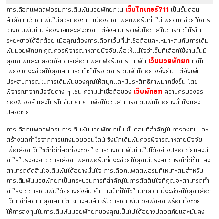
การเลือกแพลตฟอร์มการเดิมพันมวยพักยกใน
เว็บไทเกอร์711
เป็นขั้นตอน
สำคัญที่นักเดิมพันไม่ควรมองข้าม เนื่องจากแพลตฟอร์มที่ดีไม่เพียงแต่ช่วยให้การ
วางเดิมพันเป็นเรื่องง่ายและสะดวก แต่ยังสามารถเพิ่มโอกาสในการทำกำไรใน
ระยะยาวได้อีกด้วย เมื่อคุณต้องการเลือกเว็บที่น่าเชื่อถือและเหมาะสมกับการเดิม
พันมวยพักยก คุณควรพิจารณาหลายปัจจัยเพื่อให้แน่ใจว่าเว็บที่เลือกใช้งานนั้นมี
คุณภาพและปลอดภัย การเลือกแพลตฟอร์มการเดิมพัน
เว็บมวยพักยก
ที่ดีไม่
เพียงแต่จะช่วยให้คุณสามารถทำกำไรจากการเดิมพันได้อย่างยั่งยืน แต่ยังเพิ่ม
ประสบการณ์ในการเดิมพันของคุณให้สนุกและมีประสิทธิภาพมากยิ่งขึ้น โดย
พิจารณาจากปัจจัยต่าง ๆ เช่น ความน่าเชื่อถือของ
เว็บพักยก
ความครบวงจร
ของฟีเจอร์ และโปรโมชั่นที่คุ้มค่า เพื่อให้คุณสามารถเดิมพันได้อย่างมั่นใจและ
ปลอดภัย
การเลือกแพลตฟอร์มการเดิมพันมวยพักยกเป็นขั้นตอนที่สำคัญในการลงทุนและ
สร้างผลกำไรจากการแทงมวยออนไลน์ ซึ่งนักเดิมพันควรพิจารณาหลายปัจจัย
เพื่อเลือกเว็บไซต์ที่ดีที่สุดที่จะช่วยให้การวางเดิมพันเป็นไปได้อย่างปลอดภัยและมี
กำไรในระยะยาว การเลือกแพลตฟอร์มที่ดีจะช่วยให้คุณมีประสบการณ์ที่ดีขึ้นและ
สามารถตัดสินใจเดิมพันได้อย่างมั่นใจ การเลือกแพลตฟอร์มที่เหมาะสมสำหรับ
การเดิมพันมวยพักยกเป็นกระบวนการที่สำคัญในการตัดสินใจที่คุณจะสามารถทำ
กำไรจากการเดิมพันได้อย่างยั่งยืน คำแนะนำที่ให้ไว้ในบทความนี้จะช่วยให้คุณเลือก
เว็บที่ดีที่สุดที่มีคุณสมบัติเหมาะสมสำหรับการเดิมพันมวยพักยก พร้อมทั้งช่วย
ให้การลงทุนในการเดิมพันมวยพักยกของคุณเป็นไปได้อย่างปลอดภัยและมั่นคง