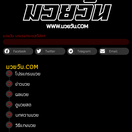
มวยวัน มาแรงกระแสไม่ตก
Facebook
Twitter
Telegram
Email
มวยวัน.COM
โปรแกรมมวย
ข่าวมวย
ผลมวย
ดูมวยสด
บทความมวย
วิธีแทงมวย